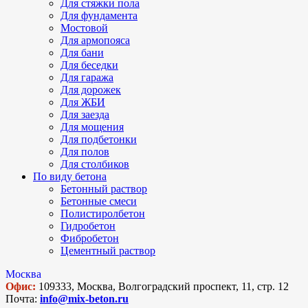
Для стяжки пола
Для фундамента
Мостовой
Для армопояса
Для бани
Для беседки
Для гаража
Для дорожек
Для ЖБИ
Для заезда
Для мощения
Для подбетонки
Для полов
Для столбиков
По виду бетона
Бетонный раствор
Бетонные смеси
Полистиролбетон
Гидробетон
Фибробетон
Цементный раствор
Москва
Офис:
109333, Москва, Волгоградский проспект, 11, стр. 12
Почта:
info@mix-beton.ru