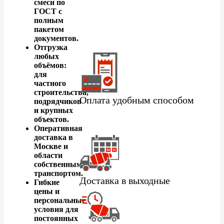
смеси по
ГОСТ с
полным
пакетом
документов.
Отгрузка
любых
объёмов:
для
частного
строительства,
Оплата удобным способом
подрядчиков
и крупных
объектов.
Оперативная
доставка в
Москве и
области
собственным
транспортом.
Доставка в выходные
Гибкие
цены и
персональные
условия для
постоянных