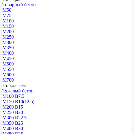
Товарный бетон
М50
М75
М100
М150
М200
М250
М300
М350
М400
М450
М500
М550
М600
М700
По классам
Тяжелый бетон
М100 В7.5
М150 В10(12.5)
М200 В15
М250 В20
М300 В22.5
М350 В25
М400 В30
М450 В35