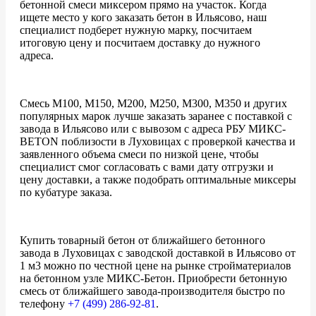
бетонной смеси миксером прямо на участок. Когда
ищете место у кого заказать бетон в Ильясово, наш
специалист подберет нужную марку, посчитаем
итоговую цену и посчитаем доставку до нужного
адреса.
Смесь М100, М150, М200, М250, М300, М350 и других
популярных марок лучше заказать заранее с поставкой с
завода в Ильясово или с вывозом с адреса РБУ МИКС-
BETON поблизости в Луховицах с проверкой качества и
заявленного объема смеси по низкой цене, чтобы
специалист смог согласовать с вами дату отгрузки и
цену доставки, а также подобрать оптимальные миксеры
по кубатуре заказа.
Купить товарный бетон от ближайшего бетонного
завода в Луховицах с заводской доставкой в Ильясово от
1 м3 можно по честной цене на рынке стройматериалов
на бетонном узле МИКС-Бетон. Приобрести бетонную
смесь от ближайшего завода-производителя быстро по
телефону
+7 (499)
286-92-81
.