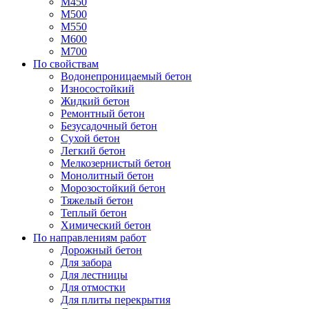
М450
М500
М550
М600
М700
По свойствам
Водонепроницаемый бетон
Износостойкий
Жидкий бетон
Ремонтный бетон
Безусадочный бетон
Сухой бетон
Легкий бетон
Мелкозернистый бетон
Монолитный бетон
Морозостойкий бетон
Тяжелый бетон
Теплый бетон
Химический бетон
По направлениям работ
Дорожный бетон
Для забора
Для лестницы
Для отмостки
Для плиты перекрытия