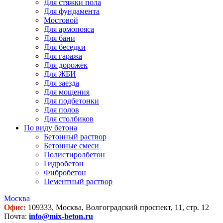
Для стяжки пола
Для фундамента
Мостовой
Для армопояса
Для бани
Для беседки
Для гаража
Для дорожек
Для ЖБИ
Для заезда
Для мощения
Для подбетонки
Для полов
Для столбиков
По виду бетона
Бетонный раствор
Бетонные смеси
Полистиролбетон
Гидробетон
Фибробетон
Цементный раствор
Москва
Офис:
109333, Москва, Волгоградский проспект, 11, стр. 12
Почта:
info@mix-beton.ru