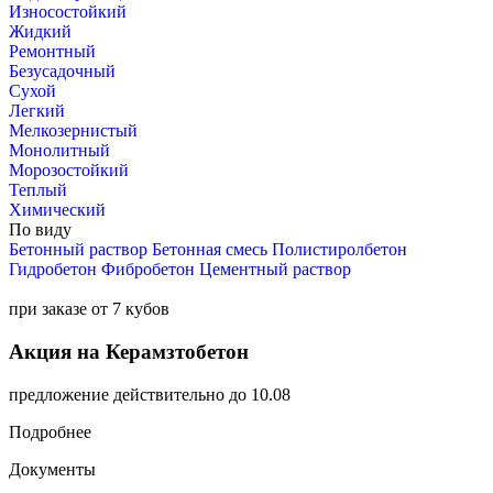
Износостойкий
Жидкий
Ремонтный
Безусадочный
Сухой
Легкий
Мелкозернистый
Монолитный
Морозостойкий
Теплый
Химический
По виду
Бетонный раствор
Бетонная смесь
Полистиролбетон
Гидробетон
Фибробетон
Цементный раствор
при заказе от 7 кубов
Акция на Керамзтобетон
предложение действительно до 10.08
Подробнее
Документы