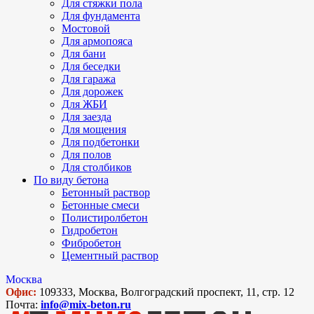
Для стяжки пола
Для фундамента
Мостовой
Для армопояса
Для бани
Для беседки
Для гаража
Для дорожек
Для ЖБИ
Для заезда
Для мощения
Для подбетонки
Для полов
Для столбиков
По виду бетона
Бетонный раствор
Бетонные смеси
Полистиролбетон
Гидробетон
Фибробетон
Цементный раствор
Москва
Офис:
109333, Москва, Волгоградский проспект, 11, стр. 12
Почта:
info@mix-beton.ru