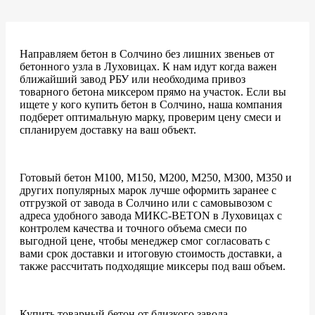
Направляем бетон в Солчино без лишних звеньев от
бетонного узла в Луховицах. К нам идут когда важен
ближайший завод РБУ или необходима привоз
товарного бетона миксером прямо на участок. Если вы
ищете у кого купить бетон в Солчино, наша компания
подберет оптимальную марку, проверим цену смеси и
спланируем доставку на ваш объект.
Готовый бетон М100, М150, М200, М250, М300, М350 и
других популярных марок лучше оформить заранее с
отгрузкой от завода в Солчино или с самовывозом с
адреса удобного завода МИКС-BETON в Луховицах с
контролем качества и точного объема смеси по
выгодной цене, чтобы менеджер смог согласовать с
вами срок доставки и итоговую стоимость доставки, а
также рассчитать подходящие миксеры под ваш объем.
Купить товарный бетон от близкого завода-