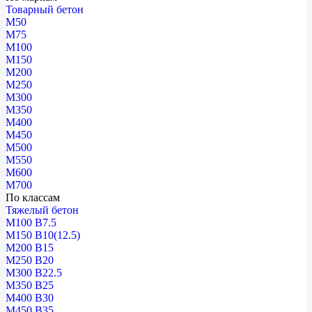
Товарный бетон
М50
М75
М100
М150
М200
М250
М300
М350
М400
М450
М500
М550
М600
М700
По классам
Тяжелый бетон
М100 В7.5
М150 В10(12.5)
М200 В15
М250 В20
М300 В22.5
М350 В25
М400 В30
М450 В35