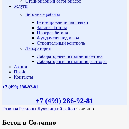
Стационарный бетононасос
Услуги
Бетонные работы
Бетонирование площадки
Заливка бетона
Прогрев бетона
Фундамент под ключ
Строительный контроль
Лаборатория
Лабораторные испытания бетона
Лабораторные испытания раствора
Акции
Прайс
Контакты
+7 (499)
286-92-81
+7 (499)
286-92-81
Главная
Регионы
Луховицкий район
Солчино
Бетон в Солчино