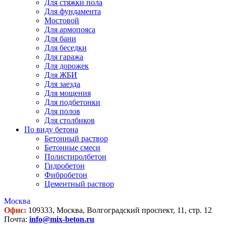
Для стяжки пола
Для фундамента
Мостовой
Для армопояса
Для бани
Для беседки
Для гаража
Для дорожек
Для ЖБИ
Для заезда
Для мощения
Для подбетонки
Для полов
Для столбиков
По виду бетона
Бетонный раствор
Бетонные смеси
Полистиролбетон
Гидробетон
Фибробетон
Цементный раствор
Москва
Офис:
109333, Москва, Волгоградский проспект, 11, стр. 12
Почта:
info@mix-beton.ru