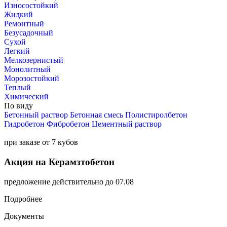
Износостойкий
Жидкий
Ремонтный
Безусадочный
Сухой
Легкий
Мелкозернистый
Монолитный
Морозостойкий
Теплый
Химический
По виду
Бетонный раствор
Бетонная смесь
Полистиролбетон
Гидробетон
Фибробетон
Цементный раствор
при заказе от 7 кубов
Акция на Керамзтобетон
предложение действительно до 07.08
Подробнее
Документы