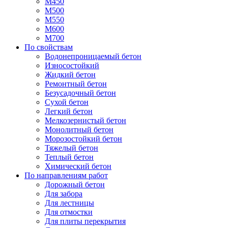
М450
М500
М550
М600
М700
По свойствам
Водонепроницаемый бетон
Износостойкий
Жидкий бетон
Ремонтный бетон
Безусадочный бетон
Сухой бетон
Легкий бетон
Мелкозернистый бетон
Монолитный бетон
Морозостойкий бетон
Тяжелый бетон
Теплый бетон
Химический бетон
По направлениям работ
Дорожный бетон
Для забора
Для лестницы
Для отмостки
Для плиты перекрытия