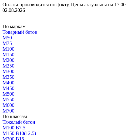
Оплата производится по факту, Цены актуальны на 17:00
02.08.2026
По маркам
Товарный бетон
М50
М75
М100
М150
М200
М250
М300
М350
М400
М450
М500
М550
М600
М700
По классам
Тяжелый бетон
М100 В7.5
М150 В10(12.5)
М200 В15