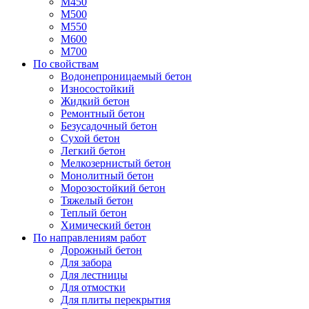
М450
М500
М550
М600
М700
По свойствам
Водонепроницаемый бетон
Износостойкий
Жидкий бетон
Ремонтный бетон
Безусадочный бетон
Сухой бетон
Легкий бетон
Мелкозернистый бетон
Монолитный бетон
Морозостойкий бетон
Тяжелый бетон
Теплый бетон
Химический бетон
По направлениям работ
Дорожный бетон
Для забора
Для лестницы
Для отмостки
Для плиты перекрытия