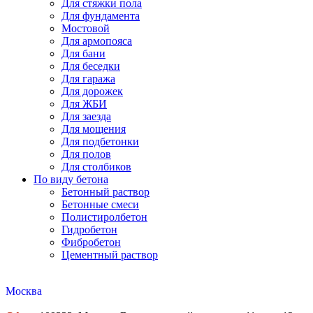
Для стяжки пола
Для фундамента
Мостовой
Для армопояса
Для бани
Для беседки
Для гаража
Для дорожек
Для ЖБИ
Для заезда
Для мощения
Для подбетонки
Для полов
Для столбиков
По виду бетона
Бетонный раствор
Бетонные смеси
Полистиролбетон
Гидробетон
Фибробетон
Цементный раствор
Москва