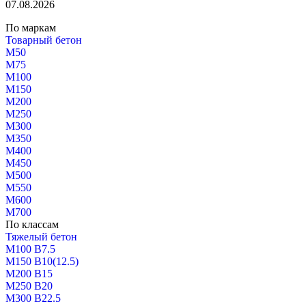
07.08.2026
По маркам
Товарный бетон
М50
М75
М100
М150
М200
М250
М300
М350
М400
М450
М500
М550
М600
М700
По классам
Тяжелый бетон
М100 В7.5
М150 В10(12.5)
М200 В15
М250 В20
М300 В22.5