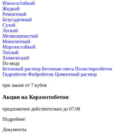
Износостойкий
Жидкий
Ремонтный
Безусадочный
Сухой
Легкий
Мелкозернистый
Монолитный
Морозостойкий
Теплый
Химический
По виду
Бетонный раствор
Бетонная смесь
Полистиролбетон
Гидробетон
Фибробетон
Цементный раствор
при заказе от 7 кубов
Акция на Керамзтобетон
предложение действительно до 07.08
Подробнее
Документы