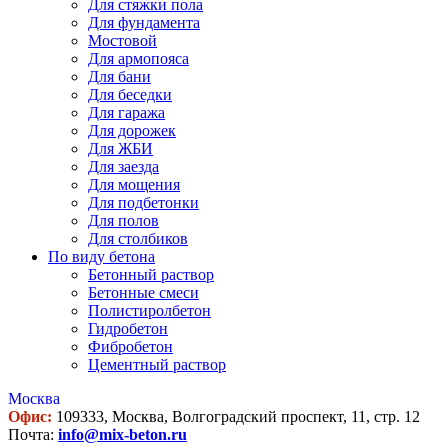
Для стяжки пола
Для фундамента
Мостовой
Для армопояса
Для бани
Для беседки
Для гаража
Для дорожек
Для ЖБИ
Для заезда
Для мощения
Для подбетонки
Для полов
Для столбиков
По виду бетона
Бетонный раствор
Бетонные смеси
Полистиролбетон
Гидробетон
Фибробетон
Цементный раствор
Москва
Офис:
109333, Москва, Волгоградский проспект, 11, стр. 12
Почта:
info@mix-beton.ru