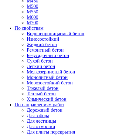
М450
М500
М550
М600
М700
По свойствам
Водонепроницаемый бетон
Износостойкий
Жидкий бетон
Ремонтный бетон
Безусадочный бетон
Сухой бетон
Легкий бетон
Мелкозернистый бетон
Монолитный бетон
Морозостойкий бетон
Тяжелый бетон
Теплый бетон
Химический бетон
По направлениям работ
Дорожный бетон
Для забора
Для лестницы
Для отмостки
Для плиты перекрытия