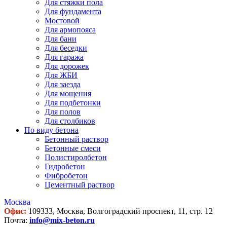
Для стяжки пола
Для фундамента
Мостовой
Для армопояса
Для бани
Для беседки
Для гаража
Для дорожек
Для ЖБИ
Для заезда
Для мощения
Для подбетонки
Для полов
Для столбиков
По виду бетона
Бетонный раствор
Бетонные смеси
Полистиролбетон
Гидробетон
Фибробетон
Цементный раствор
Москва
Офис:
109333, Москва, Волгоградский проспект, 11, стр. 12
Почта:
info@mix-beton.ru