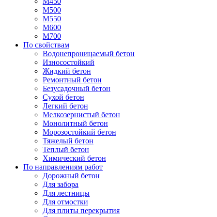
М450
М500
М550
М600
М700
По свойствам
Водонепроницаемый бетон
Износостойкий
Жидкий бетон
Ремонтный бетон
Безусадочный бетон
Сухой бетон
Легкий бетон
Мелкозернистый бетон
Монолитный бетон
Морозостойкий бетон
Тяжелый бетон
Теплый бетон
Химический бетон
По направлениям работ
Дорожный бетон
Для забора
Для лестницы
Для отмостки
Для плиты перекрытия