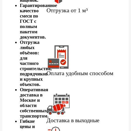
наценок.
Гарантированное
Отгрузка от 1 м³
качество
смеси по
ГОСТ с
полным
пакетом
документов.
Отгрузка
любых
объёмов:
для
частного
строительства,
Оплата удобным способом
подрядчиков
и крупных
объектов.
Оперативная
доставка в
Москве и
области
собственным
транспортом.
Доставка в выходные
Гибкие
цены и