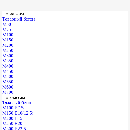
По маркам
Товарный бетон
М50
М75
М100
М150
М200
М250
М300
М350
М400
М450
М500
М550
М600
М700
По классам
Тяжелый бетон
М100 В7.5
М150 В10(12.5)
М200 В15
М250 В20
М300 В22.5