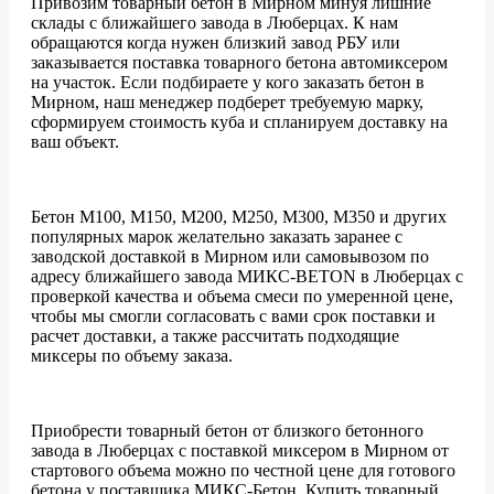
Привозим товарный бетон в Мирном минуя лишние
склады с ближайшего завода в Люберцах. К нам
обращаются когда нужен близкий завод РБУ или
заказывается поставка товарного бетона автомиксером
на участок. Если подбираете у кого заказать бетон в
Мирном, наш менеджер подберет требуемую марку,
сформируем стоимость куба и спланируем доставку на
ваш объект.
Бетон М100, М150, М200, М250, М300, М350 и других
популярных марок желательно заказать заранее с
заводской доставкой в Мирном или самовывозом по
адресу ближайшего завода МИКС-BETON в Люберцах с
проверкой качества и объема смеси по умеренной цене,
чтобы мы смогли согласовать с вами срок поставки и
расчет доставки, а также рассчитать подходящие
миксеры по объему заказа.
Приобрести товарный бетон от близкого бетонного
завода в Люберцах с поставкой миксером в Мирном от
стартового объема можно по честной цене для готового
бетона у поставщика МИКС-Бетон. Купить товарный