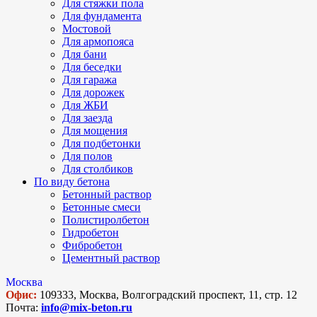
Для стяжки пола
Для фундамента
Мостовой
Для армопояса
Для бани
Для беседки
Для гаража
Для дорожек
Для ЖБИ
Для заезда
Для мощения
Для подбетонки
Для полов
Для столбиков
По виду бетона
Бетонный раствор
Бетонные смеси
Полистиролбетон
Гидробетон
Фибробетон
Цементный раствор
Москва
Офис:
109333, Москва, Волгоградский проспект, 11, стр. 12
Почта:
info@mix-beton.ru