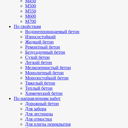
М450
М500
М550
М600
М700
По свойствам
Водонепроницаемый бетон
Износостойкий
Жидкий бетон
Ремонтный бетон
Безусадочный бетон
Сухой бетон
Легкий бетон
Мелкозернистый бетон
Монолитный бетон
Морозостойкий бетон
Тяжелый бетон
Теплый бетон
Химический бетон
По направлениям работ
Дорожный бетон
Для забора
Для лестницы
Для отмостки
Для плиты перекрытия