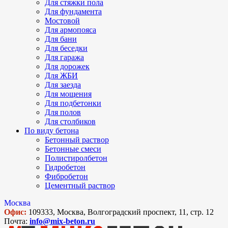
Для стяжки пола
Для фундамента
Мостовой
Для армопояса
Для бани
Для беседки
Для гаража
Для дорожек
Для ЖБИ
Для заезда
Для мощения
Для подбетонки
Для полов
Для столбиков
По виду бетона
Бетонный раствор
Бетонные смеси
Полистиролбетон
Гидробетон
Фибробетон
Цементный раствор
Москва
Офис:
109333, Москва, Волгоградский проспект, 11, стр. 12
Почта:
info@mix-beton.ru