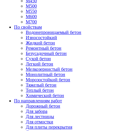
М450
М500
М550
М600
М700
По свойствам
Водонепроницаемый бетон
Износостойкий
Жидкий бетон
Ремонтный бетон
Безусадочный бетон
Сухой бетон
Легкий бетон
Мелкозернистый бетон
Монолитный бетон
Морозостойкий бетон
Тяжелый бетон
Теплый бетон
Химический бетон
По направлениям работ
Дорожный бетон
Для забора
Для лестницы
Для отмостки
Для плиты перекрытия