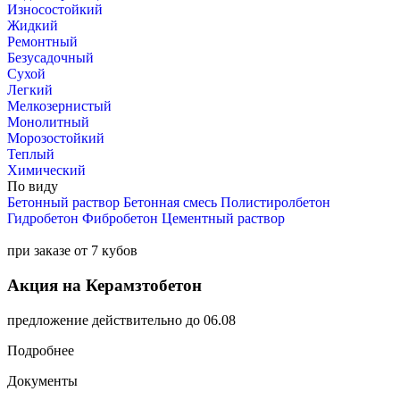
Износостойкий
Жидкий
Ремонтный
Безусадочный
Сухой
Легкий
Мелкозернистый
Монолитный
Морозостойкий
Теплый
Химический
По виду
Бетонный раствор
Бетонная смесь
Полистиролбетон
Гидробетон
Фибробетон
Цементный раствор
при заказе от 7 кубов
Акция на Керамзтобетон
предложение действительно до 06.08
Подробнее
Документы