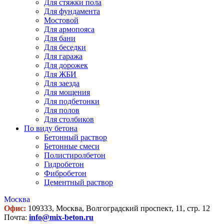
Для стяжки пола
Для фундамента
Мостовой
Для армопояса
Для бани
Для беседки
Для гаража
Для дорожек
Для ЖБИ
Для заезда
Для мощения
Для подбетонки
Для полов
Для столбиков
По виду бетона
Бетонный раствор
Бетонные смеси
Полистиролбетон
Гидробетон
Фибробетон
Цементный раствор
Москва
Офис:
109333, Москва, Волгоградский проспект, 11, стр. 12
Почта:
info@mix-beton.ru