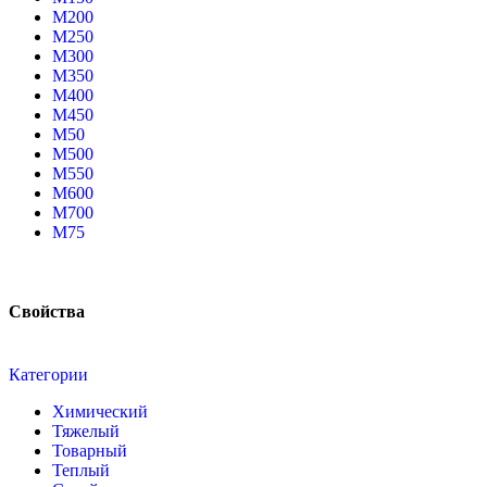
М200
М250
М300
М350
М400
М450
М50
М500
М550
М600
М700
М75
Свойства
Категории
Химический
Тяжелый
Товарный
Теплый