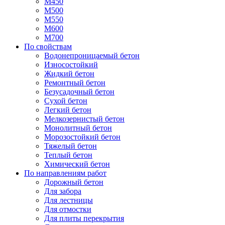
М450
М500
М550
М600
М700
По свойствам
Водонепроницаемый бетон
Износостойкий
Жидкий бетон
Ремонтный бетон
Безусадочный бетон
Сухой бетон
Легкий бетон
Мелкозернистый бетон
Монолитный бетон
Морозостойкий бетон
Тяжелый бетон
Теплый бетон
Химический бетон
По направлениям работ
Дорожный бетон
Для забора
Для лестницы
Для отмостки
Для плиты перекрытия