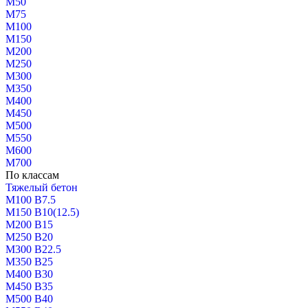
М50
М75
М100
М150
М200
М250
М300
М350
М400
М450
М500
М550
М600
М700
По классам
Тяжелый бетон
М100 В7.5
М150 В10(12.5)
М200 В15
М250 В20
М300 В22.5
М350 В25
М400 В30
М450 В35
М500 В40