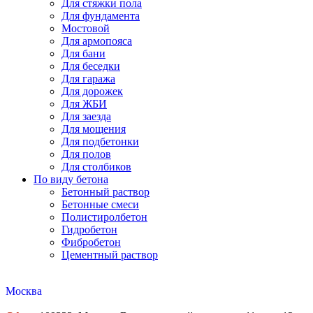
Для стяжки пола
Для фундамента
Мостовой
Для армопояса
Для бани
Для беседки
Для гаража
Для дорожек
Для ЖБИ
Для заезда
Для мощения
Для подбетонки
Для полов
Для столбиков
По виду бетона
Бетонный раствор
Бетонные смеси
Полистиролбетон
Гидробетон
Фибробетон
Цементный раствор
Москва