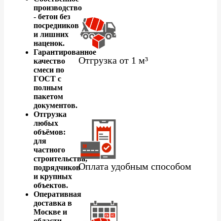
производство
- бетон без
посредников
и лишних
наценок.
Гарантированное
Отгрузка от 1 м³
качество
смеси по
ГОСТ с
полным
пакетом
документов.
Отгрузка
любых
объёмов:
для
частного
строительства,
Оплата удобным способом
подрядчиков
и крупных
объектов.
Оперативная
доставка в
Москве и
области