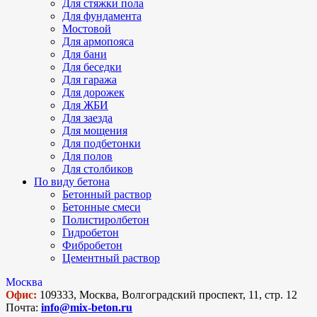
Для стяжки пола
Для фундамента
Мостовой
Для армопояса
Для бани
Для беседки
Для гаража
Для дорожек
Для ЖБИ
Для заезда
Для мощения
Для подбетонки
Для полов
Для столбиков
По виду бетона
Бетонный раствор
Бетонные смеси
Полистиролбетон
Гидробетон
Фибробетон
Цементный раствор
Москва
Офис:
109333, Москва, Волгоградский проспект, 11, стр. 12
Почта:
info@mix-beton.ru