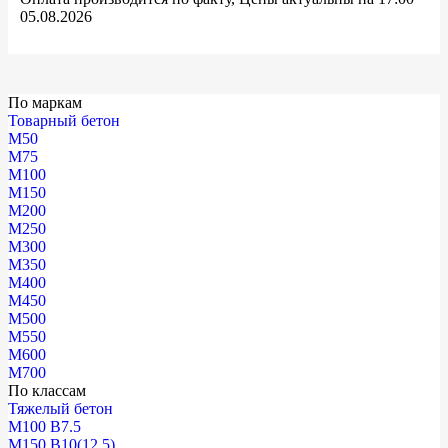
05.08.2026
По маркам
Товарный бетон
М50
М75
М100
М150
М200
М250
М300
М350
М400
М450
М500
М550
М600
М700
По классам
Тяжелый бетон
М100 В7.5
М150 В10(12.5)