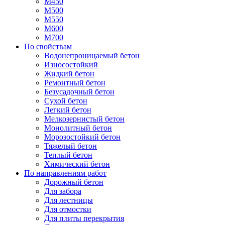
М450
М500
М550
М600
М700
По свойствам
Водонепроницаемый бетон
Износостойкий
Жидкий бетон
Ремонтный бетон
Безусадочный бетон
Сухой бетон
Легкий бетон
Мелкозернистый бетон
Монолитный бетон
Морозостойкий бетон
Тяжелый бетон
Теплый бетон
Химический бетон
По направлениям работ
Дорожный бетон
Для забора
Для лестницы
Для отмостки
Для плиты перекрытия