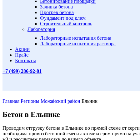
Бетонирование площадки
Заливка бетона
Прогрев бетона
Фундамент под ключ
Строительный контроль
Лаборатория
Лабораторные испытания бетона
Лабораторные испытания раствора
Акции
Прайс
Контакты
+7 (499)
286-92-81
Главная
Регионы
Можайский район
Ельник
Бетон в Ельнике
Проводим отгрузку бетона в Ельнике по прямой схеме от серт
необходима привоз бетонной смеси автомиксером прямо на уча
м3 и рассчитаем перевозку до вашего объекта.