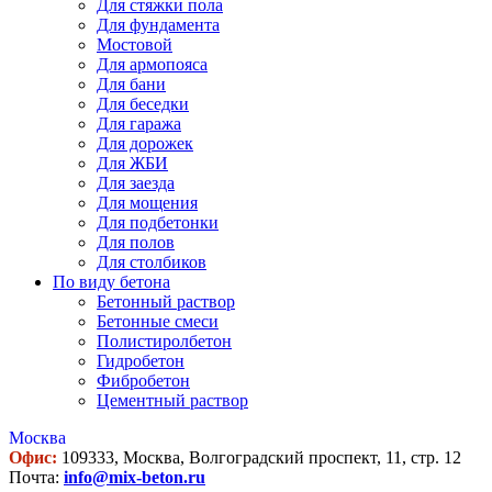
Для стяжки пола
Для фундамента
Мостовой
Для армопояса
Для бани
Для беседки
Для гаража
Для дорожек
Для ЖБИ
Для заезда
Для мощения
Для подбетонки
Для полов
Для столбиков
По виду бетона
Бетонный раствор
Бетонные смеси
Полистиролбетон
Гидробетон
Фибробетон
Цементный раствор
Москва
Офис:
109333, Москва, Волгоградский проспект, 11, стр. 12
Почта:
info@mix-beton.ru