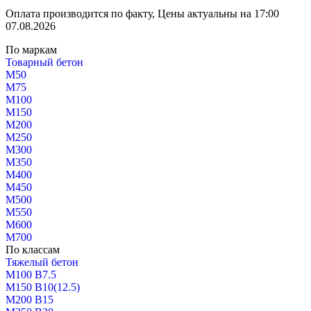
Оплата производится по факту, Цены актуальны на 17:00
07.08.2026
По маркам
Товарный бетон
М50
М75
М100
М150
М200
М250
М300
М350
М400
М450
М500
М550
М600
М700
По классам
Тяжелый бетон
М100 В7.5
М150 В10(12.5)
М200 В15