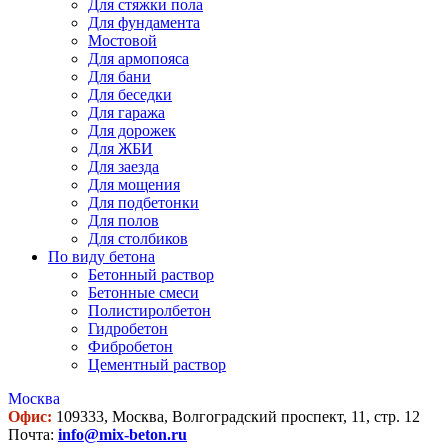
Для стяжки пола
Для фундамента
Мостовой
Для армопояса
Для бани
Для беседки
Для гаража
Для дорожек
Для ЖБИ
Для заезда
Для мощения
Для подбетонки
Для полов
Для столбиков
По виду бетона
Бетонный раствор
Бетонные смеси
Полистиролбетон
Гидробетон
Фибробетон
Цементный раствор
Москва
Офис:
109333, Москва, Волгоградский проспект, 11, стр. 12
Почта:
info@mix-beton.ru