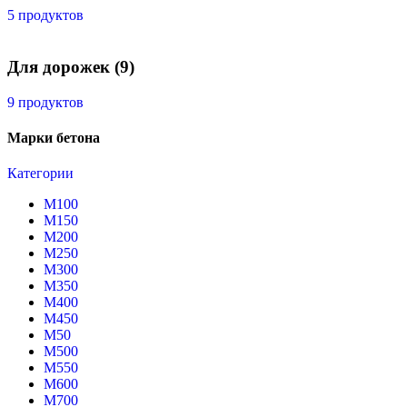
5 продуктов
Для дорожек
(9)
9 продуктов
Марки бетона
Категории
М100
М150
М200
М250
М300
М350
М400
М450
М50
М500
М550
М600
М700