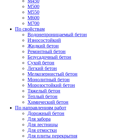
М450
М500
М550
М600
М700
По свойствам
Водонепроницаемый бетон
Износостойкий
Жидкий бетон
Ремонтный бетон
Безусадочный бетон
Сухой бетон
Легкий бетон
Мелкозернистый бетон
Монолитный бетон
Морозостойкий бетон
Тяжелый бетон
Теплый бетон
Химический бетон
По направлениям работ
Дорожный бетон
Для забора
Для лестницы
Для отмостки
Для плиты перекрытия