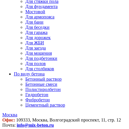
Для стяжки пола
Для фундамента
Мостовой
Для армопояса
Для бани
Для беседки
Для гаража
Для дорожек
Для ЖБИ
Для заезда
Для мощения
Для подбетонки
Для полов
Для столбиков
По виду бетона
Бетонный раствор
Бетонные смеси
Полистиролбетон
Гидробетон
Фибробетон
Цементный раствор
Москва
Офис:
109333, Москва, Волгоградский проспект, 11, стр. 12
Почта:
info@mix-beton.ru