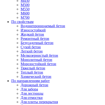
М450
М500
М550
М600
М700
По свойствам
Водонепроницаемый бетон
Износостойкий
Жидкий бетон
Ремонтный бетон
Безусадочный бетон
Сухой бетон
Легкий бетон
Мелкозернистый бетон
Монолитный бетон
Морозостойкий бетон
Тяжелый бетон
Теплый бетон
Химический бетон
По направлениям работ
Дорожный бетон
Для забора
Для лестницы
Для отмостки
Для плиты перекрытия