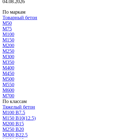
04.08.2026
По маркам
Товарный бетон
М50
М75
М100
М150
М200
М250
М300
М350
М400
М450
М500
М550
М600
М700
По классам
Тяжелый бетон
М100 В7.5
М150 В10(12.5)
М200 В15
М250 В20
М300 В22.5