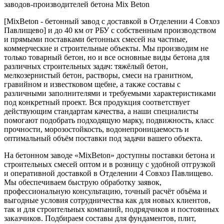
заводов-производителей бетона Mix Beton
[MixBeton - бетонный завод с доставкой в Отделении 4 Совхоз
Павлищево] и до 40 км от РБУ с собственным производством
и прямыми поставками бетонных смесей на частные,
коммерческие и строительные объекты. Мы производим не
только товарный бетон, но и все основные виды бетона для
различных строительных задач: тяжёлый бетон,
мелкозернистый бетон, растворы, смеси на гранитном,
гравийном и известковом щебне, а также составы с
различными заполнителями и требуемыми характеристиками
под конкретный проект. Вся продукция соответствует
действующим стандартам качества, а наши специалисты
помогают подобрать подходящую марку, подвижность, класс
прочности, морозостойкость, водонепроницаемость и
оптимальный объём поставки под задачи вашего объекта.
На бетонном заводе «MixBeton» доступны поставки бетона и
строительных смесей оптом и в розницу с удобной отгрузкой
и оперативной доставкой в Отделении 4 Совхоз Павлищево.
Мы обеспечиваем быструю обработку заявок,
профессиональную консультацию, точный расчёт объёма и
выгодные условия сотрудничества как для новых клиентов,
так и для строительных компаний, подрядчиков и постоянных
заказчиков. Подбираем составы для фундаментов, плит,