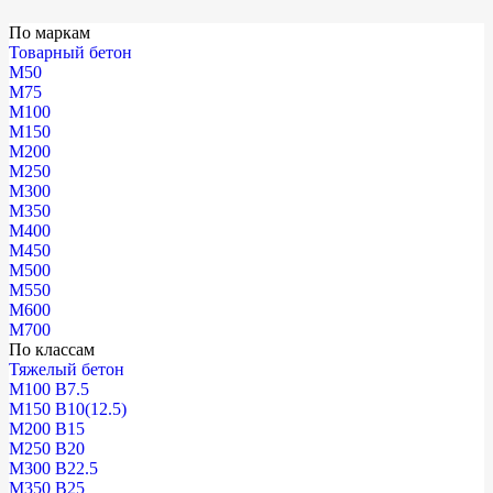
По маркам
Товарный бетон
М50
М75
М100
М150
М200
М250
М300
М350
М400
М450
М500
М550
М600
М700
По классам
Тяжелый бетон
М100 В7.5
М150 В10(12.5)
М200 В15
М250 В20
М300 В22.5
М350 В25