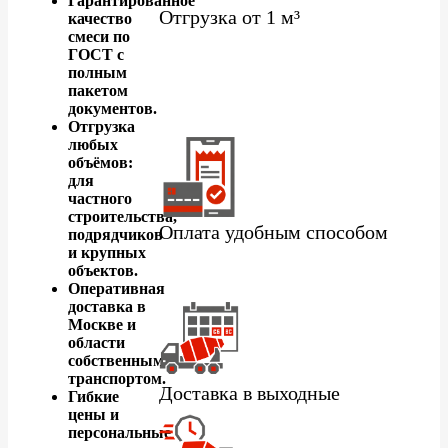
Гарантированное
Отгрузка от 1 м³
качество
смеси по
ГОСТ с
полным
пакетом
документов.
Отгрузка
любых
объёмов:
для
частного
строительства,
Оплата удобным способом
подрядчиков
и крупных
объектов.
Оперативная
доставка в
Москве и
области
собственным
транспортом.
Доставка в выходные
Гибкие
цены и
персональные