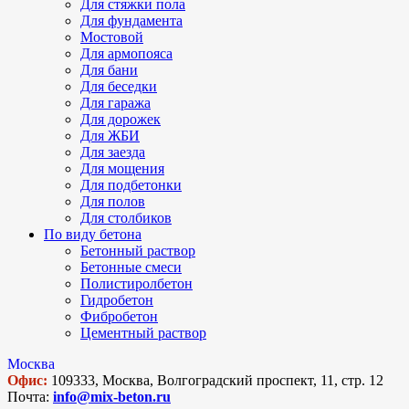
Для стяжки пола
Для фундамента
Мостовой
Для армопояса
Для бани
Для беседки
Для гаража
Для дорожек
Для ЖБИ
Для заезда
Для мощения
Для подбетонки
Для полов
Для столбиков
По виду бетона
Бетонный раствор
Бетонные смеси
Полистиролбетон
Гидробетон
Фибробетон
Цементный раствор
Москва
Офис:
109333, Москва, Волгоградский проспект, 11, стр. 12
Почта:
info@mix-beton.ru