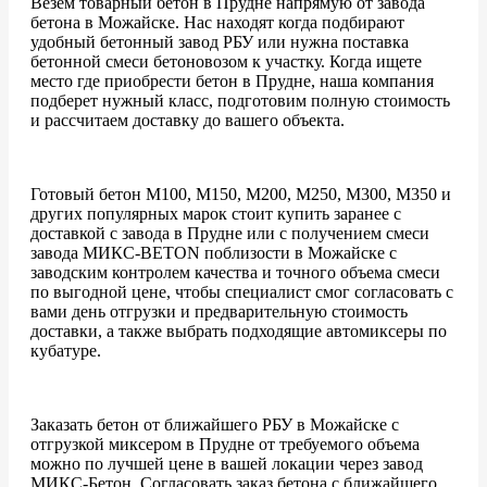
Везем товарный бетон в Прудне напрямую от завода
бетона в Можайске. Нас находят когда подбирают
удобный бетонный завод РБУ или нужна поставка
бетонной смеси бетоновозом к участку. Когда ищете
место где приобрести бетон в Прудне, наша компания
подберет нужный класс, подготовим полную стоимость
и рассчитаем доставку до вашего объекта.
Готовый бетон М100, М150, М200, М250, М300, М350 и
других популярных марок стоит купить заранее с
доставкой с завода в Прудне или с получением смеси
завода МИКС-BETON поблизости в Можайске с
заводским контролем качества и точного объема смеси
по выгодной цене, чтобы специалист смог согласовать с
вами день отгрузки и предварительную стоимость
доставки, а также выбрать подходящие автомиксеры по
кубатуре.
Заказать бетон от ближайшего РБУ в Можайске с
отгрузкой миксером в Прудне от требуемого объема
можно по лучшей цене в вашей локации через завод
МИКС-Бетон. Согласовать заказ бетона с ближайшего