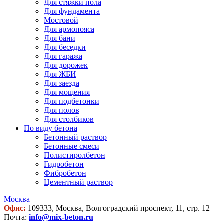
Для стяжки пола
Для фундамента
Мостовой
Для армопояса
Для бани
Для беседки
Для гаража
Для дорожек
Для ЖБИ
Для заезда
Для мощения
Для подбетонки
Для полов
Для столбиков
По виду бетона
Бетонный раствор
Бетонные смеси
Полистиролбетон
Гидробетон
Фибробетон
Цементный раствор
Москва
Офис:
109333, Москва, Волгоградский проспект, 11, стр. 12
Почта:
info@mix-beton.ru