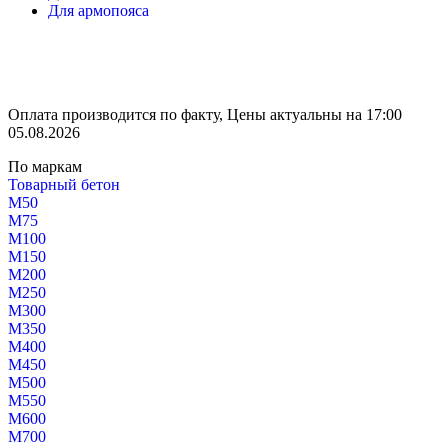
Для армопояса
Оплата производится по факту, Цены актуальны на 17:00
05.08.2026
По маркам
Товарный бетон
М50
М75
М100
М150
М200
М250
М300
М350
М400
М450
М500
М550
М600
М700