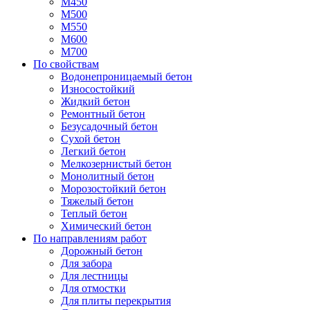
М450
М500
М550
М600
М700
По свойствам
Водонепроницаемый бетон
Износостойкий
Жидкий бетон
Ремонтный бетон
Безусадочный бетон
Сухой бетон
Легкий бетон
Мелкозернистый бетон
Монолитный бетон
Морозостойкий бетон
Тяжелый бетон
Теплый бетон
Химический бетон
По направлениям работ
Дорожный бетон
Для забора
Для лестницы
Для отмостки
Для плиты перекрытия