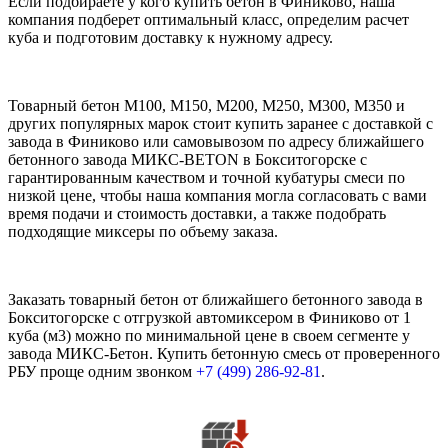
Если подбираете у кого купить бетон в Финиково, наша
компания подберет оптимальный класс, определим расчет
куба и подготовим доставку к нужному адресу.
Товарный бетон М100, М150, М200, М250, М300, М350 и
других популярных марок стоит купить заранее с доставкой с
завода в Финиково или самовывозом по адресу ближайшего
бетонного завода МИКС-BETON в Бокситогорске с
гарантированным качеством и точной кубатуры смеси по
низкой цене, чтобы наша компания могла согласовать с вами
время подачи и стоимость доставки, а также подобрать
подходящие миксеры по объему заказа.
Заказать товарный бетон от ближайшего бетонного завода в
Бокситогорске с отгрузкой автомиксером в Финиково от 1
куба (м3) можно по минимальной цене в своем сегменте у
завода МИКС-Бетон. Купить бетонную смесь от проверенного
РБУ проще одним звонком
+7 (499)
286-92-81
.