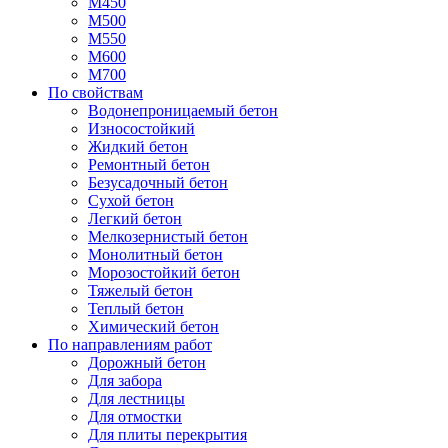
М450
М500
М550
М600
М700
По свойствам
Водонепроницаемый бетон
Износостойкий
Жидкий бетон
Ремонтный бетон
Безусадочный бетон
Сухой бетон
Легкий бетон
Мелкозернистый бетон
Монолитный бетон
Морозостойкий бетон
Тяжелый бетон
Теплый бетон
Химический бетон
По направлениям работ
Дорожный бетон
Для забора
Для лестницы
Для отмостки
Для плиты перекрытия