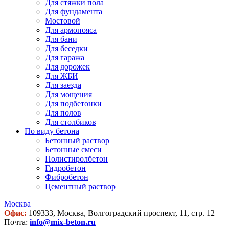
Для стяжки пола
Для фундамента
Мостовой
Для армопояса
Для бани
Для беседки
Для гаража
Для дорожек
Для ЖБИ
Для заезда
Для мощения
Для подбетонки
Для полов
Для столбиков
По виду бетона
Бетонный раствор
Бетонные смеси
Полистиролбетон
Гидробетон
Фибробетон
Цементный раствор
Москва
Офис:
109333, Москва, Волгоградский проспект, 11, стр. 12
Почта:
info@mix-beton.ru