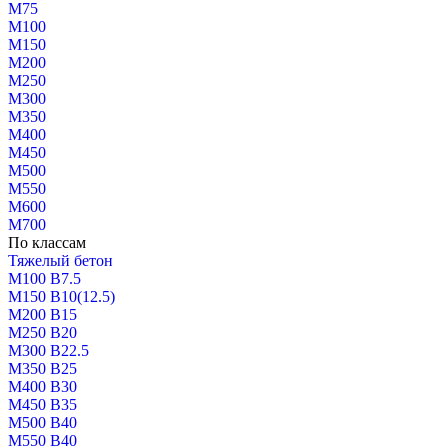
М75
М100
М150
М200
М250
М300
М350
М400
М450
М500
М550
М600
М700
По классам
Тяжелый бетон
М100 В7.5
М150 В10(12.5)
М200 В15
М250 В20
М300 В22.5
М350 В25
М400 В30
М450 В35
М500 В40
М550 В40