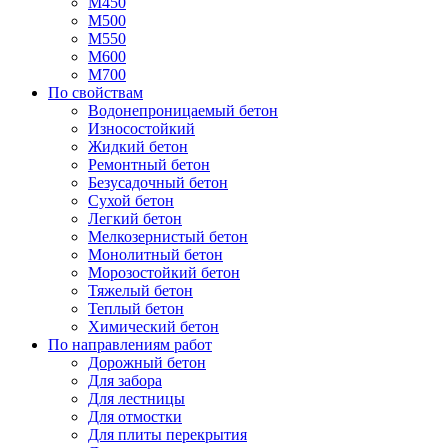
М450
М500
М550
М600
М700
По свойствам
Водонепроницаемый бетон
Износостойкий
Жидкий бетон
Ремонтный бетон
Безусадочный бетон
Сухой бетон
Легкий бетон
Мелкозернистый бетон
Монолитный бетон
Морозостойкий бетон
Тяжелый бетон
Теплый бетон
Химический бетон
По направлениям работ
Дорожный бетон
Для забора
Для лестницы
Для отмостки
Для плиты перекрытия