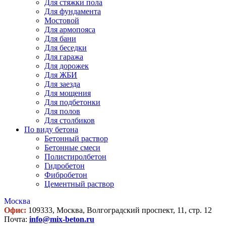
Для стяжки пола
Для фундамента
Мостовой
Для армопояса
Для бани
Для беседки
Для гаража
Для дорожек
Для ЖБИ
Для заезда
Для мощения
Для подбетонки
Для полов
Для столбиков
По виду бетона
Бетонный раствор
Бетонные смеси
Полистиролбетон
Гидробетон
Фибробетон
Цементный раствор
Москва
Офис:
109333, Москва, Волгоградский проспект, 11, стр. 12
Почта:
info@mix-beton.ru