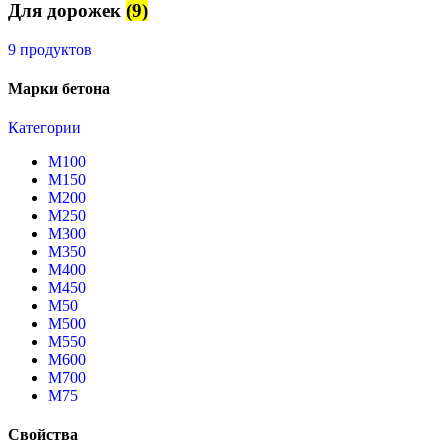
Для дорожек
(9)
9 продуктов
Марки бетона
Категории
М100
М150
М200
М250
М300
М350
М400
М450
М50
М500
М550
М600
М700
М75
Свойства