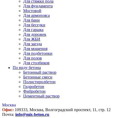
Для стяжки пола
Для фундамента
Мостовой
Для армопояса
Для бани
Для беседки
Для гаража
Для дорожек
Для ЖБИ
Для заезда
Для мощения
Для подбетонки
Для полов
Для столбиков
По виду бетона
Бетонный раствор
Бетонные смеси
Полистиролбетон
Гидробетон
Фибробетон
Цементный раствор
Москва
Офис:
109333, Москва, Волгоградский проспект, 11, стр. 12
Почта:
info@mix-beton.ru