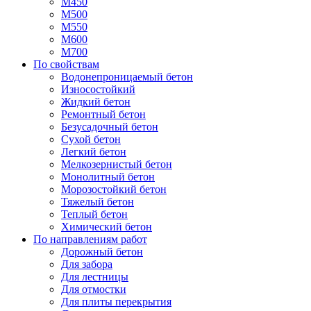
М450
М500
М550
М600
М700
По свойствам
Водонепроницаемый бетон
Износостойкий
Жидкий бетон
Ремонтный бетон
Безусадочный бетон
Сухой бетон
Легкий бетон
Мелкозернистый бетон
Монолитный бетон
Морозостойкий бетон
Тяжелый бетон
Теплый бетон
Химический бетон
По направлениям работ
Дорожный бетон
Для забора
Для лестницы
Для отмостки
Для плиты перекрытия