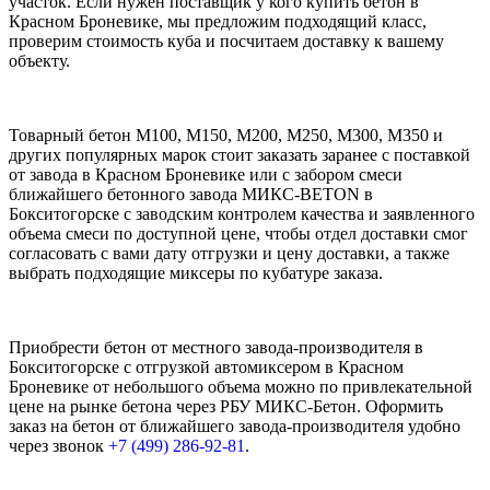
участок. Если нужен поставщик у кого купить бетон в
Красном Броневике, мы предложим подходящий класс,
проверим стоимость куба и посчитаем доставку к вашему
объекту.
Товарный бетон М100, М150, М200, М250, М300, М350 и
других популярных марок стоит заказать заранее с поставкой
от завода в Красном Броневике или с забором смеси
ближайшего бетонного завода МИКС-BETON в
Бокситогорске с заводским контролем качества и заявленного
объема смеси по доступной цене, чтобы отдел доставки смог
согласовать с вами дату отгрузки и цену доставки, а также
выбрать подходящие миксеры по кубатуре заказа.
Приобрести бетон от местного завода-производителя в
Бокситогорске с отгрузкой автомиксером в Красном
Броневике от небольшого объема можно по привлекательной
цене на рынке бетона через РБУ МИКС-Бетон. Оформить
заказ на бетон от ближайшего завода-производителя удобно
через звонок
+7 (499)
286-92-81
.