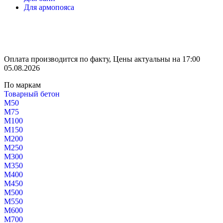
Для армопояса
Оплата производится по факту, Цены актуальны на 17:00
05.08.2026
По маркам
Товарный бетон
М50
М75
М100
М150
М200
М250
М300
М350
М400
М450
М500
М550
М600
М700