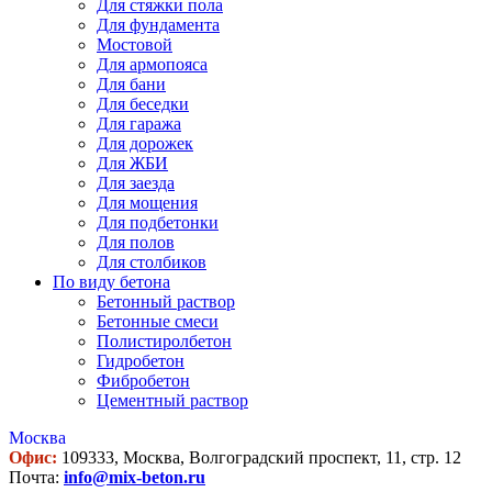
Для стяжки пола
Для фундамента
Мостовой
Для армопояса
Для бани
Для беседки
Для гаража
Для дорожек
Для ЖБИ
Для заезда
Для мощения
Для подбетонки
Для полов
Для столбиков
По виду бетона
Бетонный раствор
Бетонные смеси
Полистиролбетон
Гидробетон
Фибробетон
Цементный раствор
Москва
Офис:
109333, Москва, Волгоградский проспект, 11, стр. 12
Почта:
info@mix-beton.ru