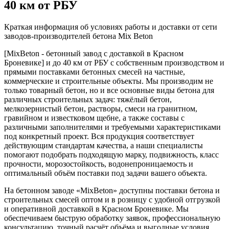
40 км от РБУ
Краткая информация об условиях работы и доставки от сети
заводов-производителей бетона Mix Beton
[MixBeton - бетонный завод с доставкой в Красном
Броневике] и до 40 км от РБУ с собственным производством и
прямыми поставками бетонных смесей на частные,
коммерческие и строительные объекты. Мы производим не
только товарный бетон, но и все основные виды бетона для
различных строительных задач: тяжёлый бетон,
мелкозернистый бетон, растворы, смеси на гранитном,
гравийном и известковом щебне, а также составы с
различными заполнителями и требуемыми характеристиками
под конкретный проект. Вся продукция соответствует
действующим стандартам качества, а наши специалисты
помогают подобрать подходящую марку, подвижность, класс
прочности, морозостойкость, водонепроницаемость и
оптимальный объём поставки под задачи вашего объекта.
На бетонном заводе «MixBeton» доступны поставки бетона и
строительных смесей оптом и в розницу с удобной отгрузкой
и оперативной доставкой в Красном Броневике. Мы
обеспечиваем быструю обработку заявок, профессиональную
консультацию, точный расчёт объёма и выгодные условия