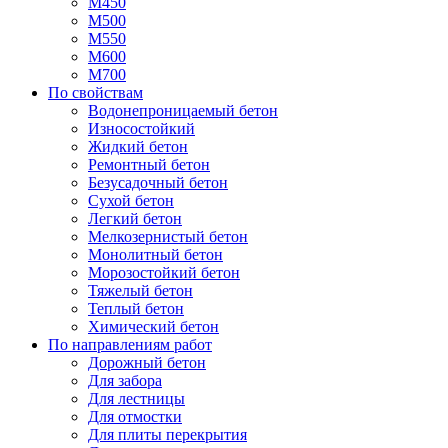
М450
М500
М550
М600
М700
По свойствам
Водонепроницаемый бетон
Износостойкий
Жидкий бетон
Ремонтный бетон
Безусадочный бетон
Сухой бетон
Легкий бетон
Мелкозернистый бетон
Монолитный бетон
Морозостойкий бетон
Тяжелый бетон
Теплый бетон
Химический бетон
По направлениям работ
Дорожный бетон
Для забора
Для лестницы
Для отмостки
Для плиты перекрытия