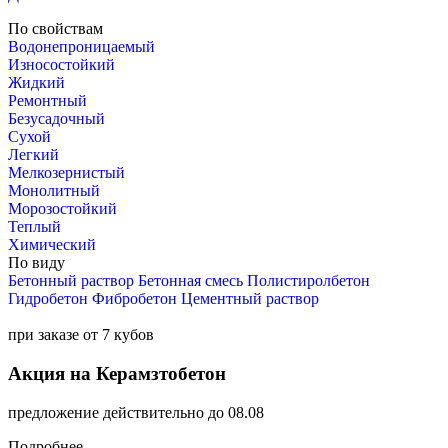
По свойствам
Водонепроницаемый
Износостойкий
Жидкий
Ремонтный
Безусадочный
Сухой
Легкий
Мелкозернистый
Монолитный
Морозостойкий
Теплый
Химический
По виду
Бетонный раствор
Бетонная смесь
Полистиролбетон
Гидробетон
Фибробетон
Цементный раствор
при заказе от 7 кубов
Акция на Керамзтобетон
предложение действительно до 08.08
Подробнее