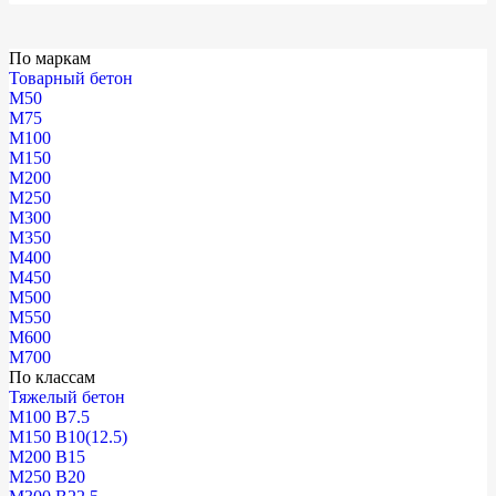
По маркам
Товарный бетон
М50
М75
М100
М150
М200
М250
М300
М350
М400
М450
М500
М550
М600
М700
По классам
Тяжелый бетон
М100 В7.5
М150 В10(12.5)
М200 В15
М250 В20