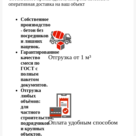
оперативная доставка на ваш объект
Собственное
производство
- бетон без
посредников
и лишних
наценок.
Гарантированное
Отгрузка от 1 м³
качество
смеси по
ГОСТ с
полным
пакетом
документов.
Отгрузка
любых
объёмов:
для
частного
строительства,
Оплата удобным способом
подрядчиков
и крупных
объектов.