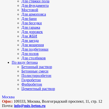
Для стяжки пола
Для фундамента
Мостовой
Для армопояса
Для бани
Для беседки
Для гаража
Для дорожек
Для ЖБИ
Для заезда
Для мощения
Для подбетонки
Для полов
Для столбиков
По виду бетона
Бетонный раствор
Бетонные смеси
Полистиролбетон
Гидробетон
Фибробетон
Цементный раствор
Москва
Офис:
109333, Москва, Волгоградский проспект, 11, стр. 12
Почта:
info@mix-beton.ru