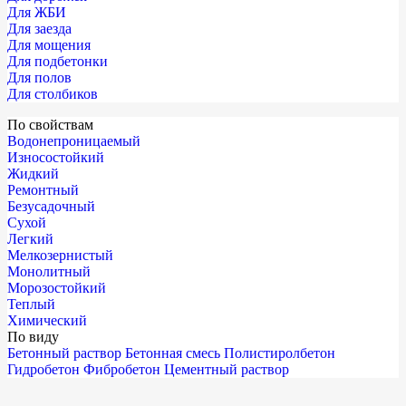
Для ЖБИ
Для заезда
Для мощения
Для подбетонки
Для полов
Для столбиков
По свойствам
Водонепроницаемый
Износостойкий
Жидкий
Ремонтный
Безусадочный
Сухой
Легкий
Мелкозернистый
Монолитный
Морозостойкий
Теплый
Химический
По виду
Бетонный раствор
Бетонная смесь
Полистиролбетон
Гидробетон
Фибробетон
Цементный раствор