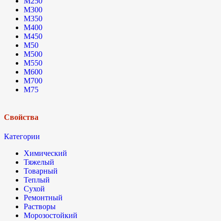
М250
М300
М350
М400
М450
М50
М500
М550
М600
М700
М75
Свойства
Категории
Химический
Тяжелый
Товарный
Теплый
Сухой
Ремонтный
Растворы
Морозостойкий