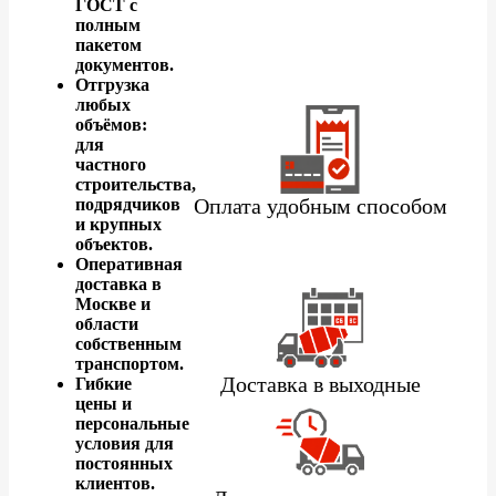
ГОСТ с
полным
пакетом
документов.
Отгрузка
любых
объёмов:
для
частного
строительства,
Оплата удобным способом
подрядчиков
и крупных
объектов.
Оперативная
доставка в
Москве и
области
собственным
транспортом.
Доставка в выходные
Гибкие
цены и
персональные
условия для
постоянных
клиентов.