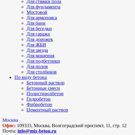
Для стяжки пола
Для фундамента
Мостовой
Для армопояса
Для бани
Для беседки
Для гаража
Для дорожек
Для ЖБИ
Для заезда
Для мощения
Для подбетонки
Для полов
Для столбиков
По виду бетона
Бетонный раствор
Бетонные смеси
Полистиролбетон
Гидробетон
Фибробетон
Цементный раствор
Москва
Офис:
109333, Москва, Волгоградский проспект, 11, стр. 12
Почта:
info@mix-beton.ru