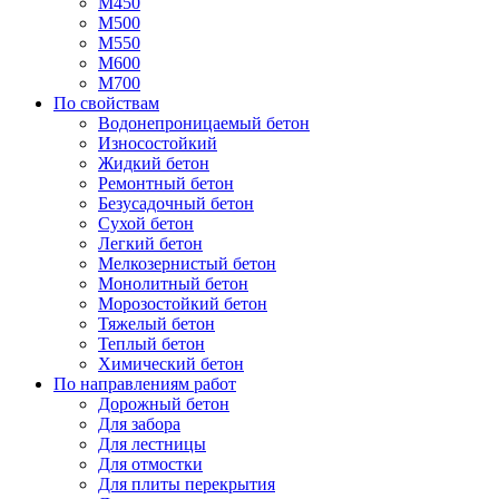
М450
М500
М550
М600
М700
По свойствам
Водонепроницаемый бетон
Износостойкий
Жидкий бетон
Ремонтный бетон
Безусадочный бетон
Сухой бетон
Легкий бетон
Мелкозернистый бетон
Монолитный бетон
Морозостойкий бетон
Тяжелый бетон
Теплый бетон
Химический бетон
По направлениям работ
Дорожный бетон
Для забора
Для лестницы
Для отмостки
Для плиты перекрытия