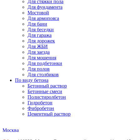
Для стяжки пола
Для фундамента
Мостовой
Для армопояса
Для бани
Для беседки
Для гаража
Для дорожек
Для ЖБИ
Для заезда
Для мощения
Для подбетонки
Для полов
Для столбиков
По виду бетона
Бетонный раствор
Бетонные смеси
Полистиролбетон
Гидробетон
Фибробетон
Цементный раствор
Москва