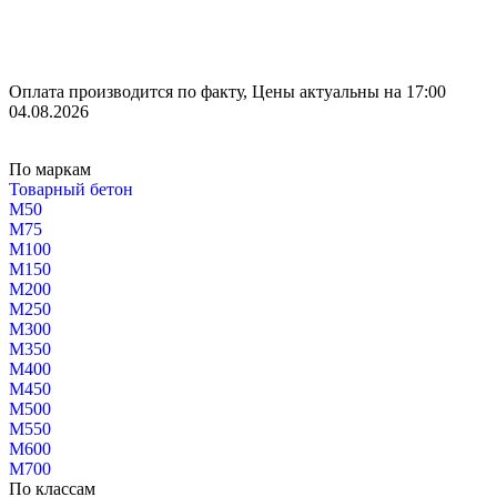
Оплата производится по факту, Цены актуальны на 17:00
04.08.2026
По маркам
Товарный бетон
М50
М75
М100
М150
М200
М250
М300
М350
М400
М450
М500
М550
М600
М700
По классам