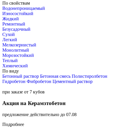
По свойствам
Водонепроницаемый
Износостойкий
Жидкий
Ремонтный
Безусадочный
Сухой
Легкий
Мелкозернистый
Монолитный
Морозостойкий
Теплый
Химический
По виду
Бетонный раствор
Бетонная смесь
Полистиролбетон
Гидробетон
Фибробетон
Цементный раствор
при заказе от 7 кубов
Акция на Керамзтобетон
предложение действительно до 07.08
Подробнее