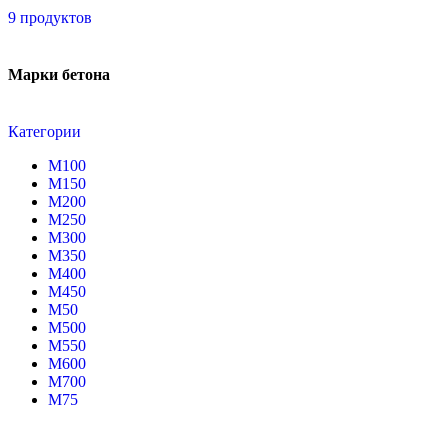
9 продуктов
Марки бетона
Категории
М100
М150
М200
М250
М300
М350
М400
М450
М50
М500
М550
М600
М700
М75