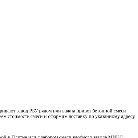
тривают завод РБУ рядом или важна привоз бетонной смеси
уем стоимость смеси и оформим доставку по указанному адресу.
кой в Плутне или с забором смеси удобного завода МИКС-