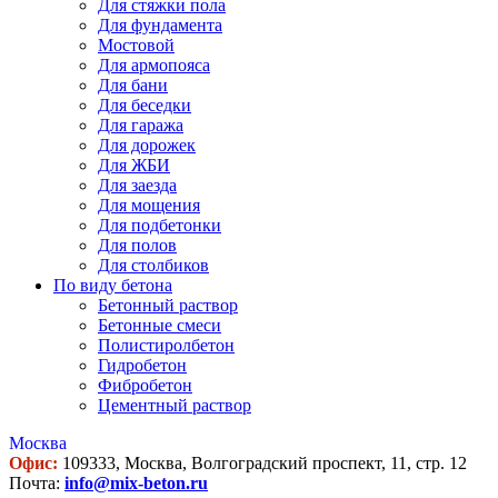
Для стяжки пола
Для фундамента
Мостовой
Для армопояса
Для бани
Для беседки
Для гаража
Для дорожек
Для ЖБИ
Для заезда
Для мощения
Для подбетонки
Для полов
Для столбиков
По виду бетона
Бетонный раствор
Бетонные смеси
Полистиролбетон
Гидробетон
Фибробетон
Цементный раствор
Москва
Офис:
109333, Москва, Волгоградский проспект, 11, стр. 12
Почта:
info@mix-beton.ru