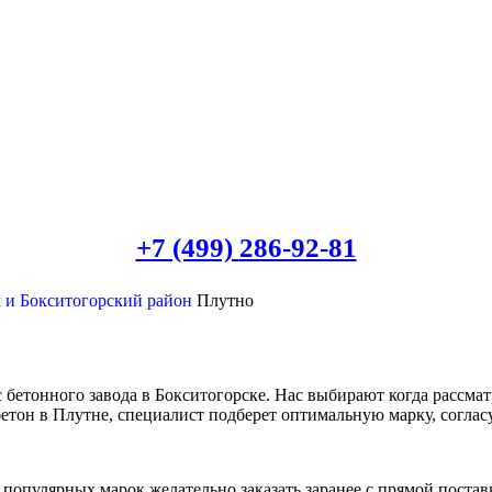
+7 (499)
286-92-81
к и Бокситогорский район
Плутно
 бетонного завода в Бокситогорске. Нас выбирают когда рассма
 бетон в Плутне, специалист подберет оптимальную марку, соглас
популярных марок желательно заказать заранее с прямой постав