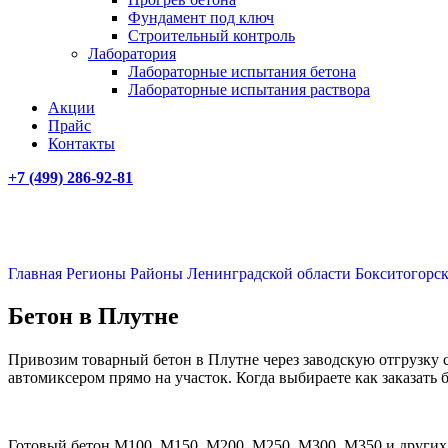
Фундамент под ключ
Строительный контроль
Лаборатория
Лабораторные испытания бетона
Лабораторные испытания раствора
Акции
Прайс
Контакты
+7 (499)
286-92-81
Главная
Регионы
Районы Ленинградской области
Бокситогорс
Бетон в Плутне
Привозим товарный бетон в Плутне через заводскую отгрузку с
автомиксером прямо на участок. Когда выбираете как заказать
Готовый бетон М100, М150, М200, М250, М300, М350 и других 