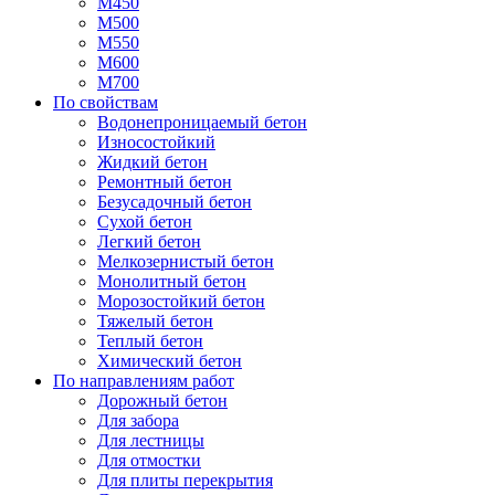
М450
М500
М550
М600
М700
По свойствам
Водонепроницаемый бетон
Износостойкий
Жидкий бетон
Ремонтный бетон
Безусадочный бетон
Сухой бетон
Легкий бетон
Мелкозернистый бетон
Монолитный бетон
Морозостойкий бетон
Тяжелый бетон
Теплый бетон
Химический бетон
По направлениям работ
Дорожный бетон
Для забора
Для лестницы
Для отмостки
Для плиты перекрытия