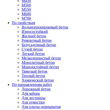
М450
М500
М550
М600
М700
По свойствам
Водонепроницаемый бетон
Износостойкий
Жидкий бетон
Ремонтный бетон
Безусадочный бетон
Сухой бетон
Легкий бетон
Мелкозернистый бетон
Монолитный бетон
Морозостойкий бетон
Тяжелый бетон
Теплый бетон
Химический бетон
По направлениям работ
Дорожный бетон
Для забора
Для лестницы
Для отмостки
Для плиты перекрытия