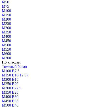
М50
М75
М100
М150
М200
М250
М300
М350
М400
М450
М500
М550
М600
М700
По классам
Тяжелый бетон
М100 В7.5
М150 В10(12.5)
М200 В15
М250 В20
М300 В22.5
М350 В25
М400 В30
М450 В35
М500 В40