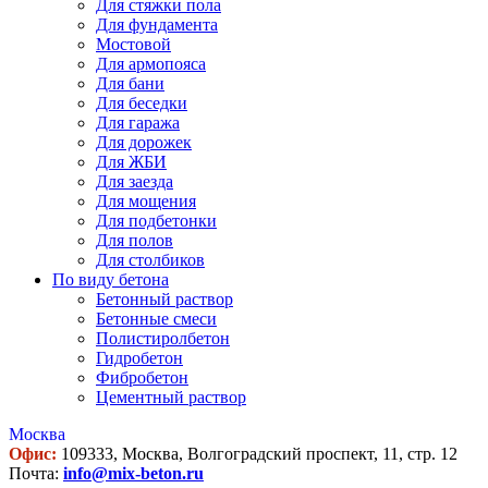
Для стяжки пола
Для фундамента
Мостовой
Для армопояса
Для бани
Для беседки
Для гаража
Для дорожек
Для ЖБИ
Для заезда
Для мощения
Для подбетонки
Для полов
Для столбиков
По виду бетона
Бетонный раствор
Бетонные смеси
Полистиролбетон
Гидробетон
Фибробетон
Цементный раствор
Москва
Офис:
109333, Москва, Волгоградский проспект, 11, стр. 12
Почта:
info@mix-beton.ru