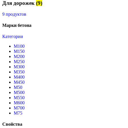
Для дорожек
(9)
9 продуктов
Марки бетона
Категории
М100
М150
М200
М250
М300
М350
М400
М450
М50
М500
М550
М600
М700
М75
Свойства