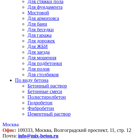
Для стяжки пола
Для фундамента
Мостовой
Для армопояса
Для бани
Для беседки
Для гаража
Для дорожек
Для ЖБИ
Для заезда
Для мощения
Для подбетонки
Для полов
Для столбиков
По виду бетона
Бетонный раствор
Бетонные смеси
Полистиролбетон
Гидробетон
Фибробетон
Цементный раствор
Москва
Офис:
109333, Москва, Волгоградский проспект, 11, стр. 12
Почта:
info@mix-beton.ru