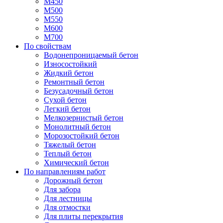
М450
М500
М550
М600
М700
По свойствам
Водонепроницаемый бетон
Износостойкий
Жидкий бетон
Ремонтный бетон
Безусадочный бетон
Сухой бетон
Легкий бетон
Мелкозернистый бетон
Монолитный бетон
Морозостойкий бетон
Тяжелый бетон
Теплый бетон
Химический бетон
По направлениям работ
Дорожный бетон
Для забора
Для лестницы
Для отмостки
Для плиты перекрытия