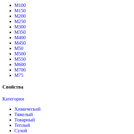
М100
М150
М200
М250
М300
М350
М400
М450
М50
М500
М550
М600
М700
М75
Свойства
Категории
Химический
Тяжелый
Товарный
Теплый
Сухой