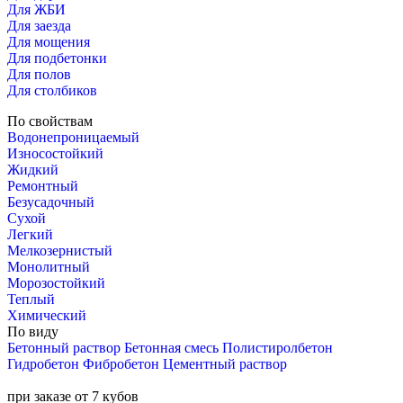
Для ЖБИ
Для заезда
Для мощения
Для подбетонки
Для полов
Для столбиков
По свойствам
Водонепроницаемый
Износостойкий
Жидкий
Ремонтный
Безусадочный
Сухой
Легкий
Мелкозернистый
Монолитный
Морозостойкий
Теплый
Химический
По виду
Бетонный раствор
Бетонная смесь
Полистиролбетон
Гидробетон
Фибробетон
Цементный раствор
при заказе от 7 кубов