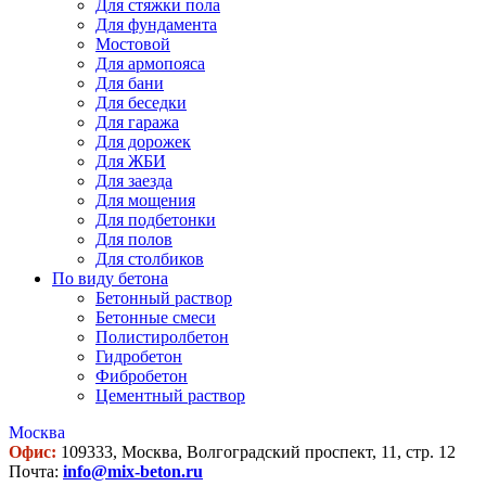
Для стяжки пола
Для фундамента
Мостовой
Для армопояса
Для бани
Для беседки
Для гаража
Для дорожек
Для ЖБИ
Для заезда
Для мощения
Для подбетонки
Для полов
Для столбиков
По виду бетона
Бетонный раствор
Бетонные смеси
Полистиролбетон
Гидробетон
Фибробетон
Цементный раствор
Москва
Офис:
109333, Москва, Волгоградский проспект, 11, стр. 12
Почта:
info@mix-beton.ru