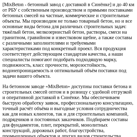
[MixBeton - бетонный завод с доставкой в Синёнке] и до 40 км
от РБУ с собственным производством и прямыми поставками
бетонных смесей на частные, коммерческие и строительные
объекты. Мы производим не только товарный бетон, но и все
основные виды бетона для различных строительных задач:
тяжёлый бетон, мелкозернистый бетон, растворы, смеси на
гранитном, гравийном и известковом щебне, а также составы
с различными заполнителями и требуемыми
характеристиками под конкретный проект. Вся продукция
соответствует действующим стандартам качества, а наши
специалисты помогают подобрать подходящую марку,
подвижность, класс прочности, морозостойкость,
водонепроницаемость и оптимальный объём поставки под
задачи вашего объекта.
На бетонном заводе «MixBeton» доступны поставки бетона и
строительных смесей оптом и в розницу с удобной отгрузкой
и оперативной доставкой в Синёнке. Мы обеспечиваем
быструю обработку заявок, профессиональную консультацию,
точный расчёт объёма и выгодные условия сотрудничества
как для новых клиентов, так и для строительных компаний,
подрядчиков и постоянных заказчиков. Подбираем составы
для фундаментов, плит, перекрытий, монолитных
конструкций, дорожных работ, благоустройства,
промышленных объектов и других видов строительства.