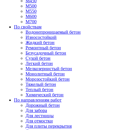
М450
М500
М550
М600
М700
По свойствам
Водонепроницаемый бетон
Износостойкий
Жидкий бетон
Ремонтный бетон
Безусадочный бетон
Сухой бетон
Легкий бетон
Мелкозернистый бетон
Монолитный бетон
Морозостойкий бетон
Тяжелый бетон
Теплый бетон
Химический бетон
По направлениям работ
Дорожный бетон
Для забора
Для лестницы
Для отмостки
Для плиты перекрытия