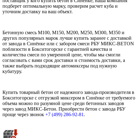
поставщик у кого купить бетон в Синёнке, наша компания
подберет оптимальную марку, проверим расчет куба и
уточним доставку на ваш объект.
Бетонную смесь М100, М150, М200, М250, М300, М350 и
других популярных марок лучше купить заранее с доставкой
от завода в Синёнке или с забором смеси РБУ МИКС-BETON
поблизости в Бокситогорске с гарантией качества и
количества смеси по умеренной цене, чтобы мы смогли
согласовать с вами срок доставки и стоимость доставки, а
также выбрать подходящие автомиксеры под нужную
кубатуру.
Купить товарный бетон от надежного завода-производителя в
Бокситогорске с отгрузкой миксером в Синёнке от требуемого
объема можно по разумной цене среди бетонных заводов
через завод МИКС-Бетон. Приобрести бетон с завода РБУ
проще через звонок
+7 (499)
286-92-81
.