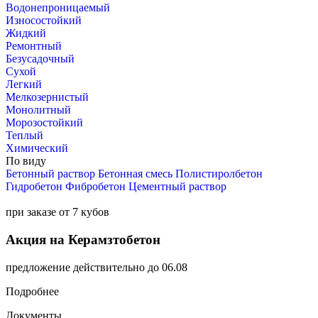
Водонепроницаемый
Износостойкий
Жидкий
Ремонтный
Безусадочный
Сухой
Легкий
Мелкозернистый
Монолитный
Морозостойкий
Теплый
Химический
По виду
Бетонный раствор
Бетонная смесь
Полистиролбетон
Гидробетон
Фибробетон
Цементный раствор
при заказе от 7 кубов
Акция на Керамзтобетон
предложение действительно до 06.08
Подробнее
Документы