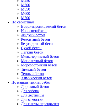
М450
М500
М550
М600
М700
По свойствам
Водонепроницаемый бетон
Износостойкий
Жидкий бетон
Ремонтный бетон
Безусадочный бетон
Сухой бетон
Легкий бетон
Мелкозернистый бетон
Монолитный бетон
Морозостойкий бетон
Тяжелый бетон
Теплый бетон
Химический бетон
По направлениям работ
Дорожный бетон
Для забора
Для лестницы
Для отмостки
Для плиты перекрытия