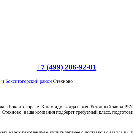
+7 (499)
286-92-81
к и Бокситогорский район
Стехново
ла в Бокситогорске. К нам идут когда важен бетонный завод РБ
 в Стехново, наша компания подберет требуемый класс, подготови
ых марок рекомендуем купить заранее с доставкой с завода в С