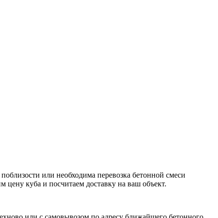
У поблизости или необходима перевозка бетонной смеси
м цену куба и посчитаем доставку на ваш объект.
техново или с самовывозом по адресу ближайшего бетонного