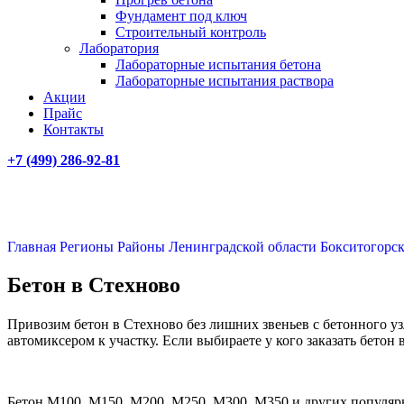
Фундамент под ключ
Строительный контроль
Лаборатория
Лабораторные испытания бетона
Лабораторные испытания раствора
Акции
Прайс
Контакты
+7 (499)
286-92-81
Главная
Регионы
Районы Ленинградской области
Бокситогорс
Бетон в Стехново
Привозим бетон в Стехново без лишних звеньев с бетонного уз
автомиксером к участку. Если выбираете у кого заказать бетон
Бетон М100, М150, М200, М250, М300, М350 и других популярн