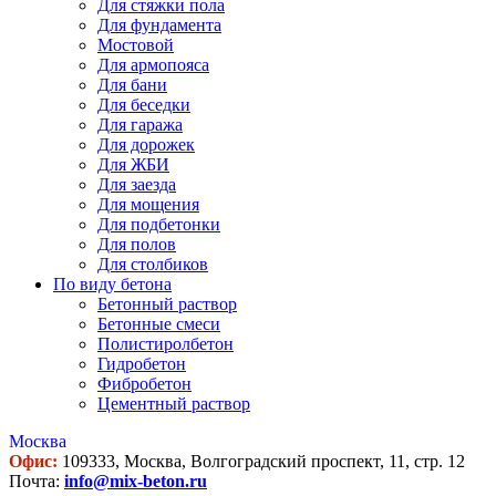
Для стяжки пола
Для фундамента
Мостовой
Для армопояса
Для бани
Для беседки
Для гаража
Для дорожек
Для ЖБИ
Для заезда
Для мощения
Для подбетонки
Для полов
Для столбиков
По виду бетона
Бетонный раствор
Бетонные смеси
Полистиролбетон
Гидробетон
Фибробетон
Цементный раствор
Москва
Офис:
109333, Москва, Волгоградский проспект, 11, стр. 12
Почта:
info@mix-beton.ru