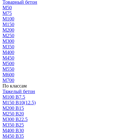
Товарный бетон
М50
М75
М100
М150
М200
М250
М300
М350
М400
М450
М500
М550
М600
М700
По классам
Тяжелый бетон
М100 В7.5
М150 В10(12.5)
М200 В15
М250 В20
М300 В22.5
М350 В25
М400 В30
М450 В35