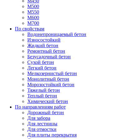
М450
М500
М550
М600
М700
По свойствам
Водонепроницаемый бетон
Износостойкий
Жидкий бетон
Ремонтный бетон
Безусадочный бетон
Сухой бетон
Легкий бетон
Мелкозернистый бетон
Монолитный бетон
Морозостойкий бетон
Тяжелый бетон
Теплый бетон
Химический бетон
По направлениям работ
Дорожный бетон
Для забора
Для лестницы
Для отмостки
Для плиты перекрытия