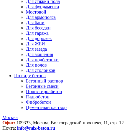
Для стяжки пола
Для фундамента
Мостовой
Для армопояса
Для бани
Для беседки
Для гаража
Для дорожек
Для ЖБИ
Для заезда
Для мощения
Для подбетонки
Для полов
Для столбиков
По виду бетона
Бетонный раствор
Бетонные смеси
Полистиролбетон
Гидробетон
Фибробетон
Цементный раствор
Москва
Офис:
109333, Москва, Волгоградский проспект, 11, стр. 12
Почта:
info@mix-beton.ru