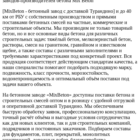
заводов-производителей бетона Mix Beton
[MixBeton - бетонный завод с доставкой Турандино] и до 40
км от РБУ с собственным производством и прямыми
поставками бетонных смесей на частные, коммерческие и
строительные объекты. Мы производим не только товарный
бетон, но и все основные виды бетона для различных
строительных задач: тяжёлый бетон, мелкозернистый бетон,
растворы, смеси на гранитном, гравийном и известковом
щебне, а также составы с различными заполнителями и
требуемыми характеристиками под конкретный проект. Вся
продукция соответствует действующим стандартам качества, а
наши специалисты помогают подобрать подходящую марку,
подвижность, класс прочности, морозостойкость,
водонепроницаемость и оптимальный объём поставки под
задачи вашего объекта.
На бетонном заводе «MixBeton» доступны поставки бетона и
строительных смесей оптом и в розницу с удобной отгрузкой
и оперативной доставкой Турандино. Мы обеспечиваем
быструю обработку заявок, профессиональную консультацию,
точный расчёт объёма и выгодные условия сотрудничества
как для новых клиентов, так и для строительных компаний,
подрядчиков и постоянных заказчиков. Подбираем составы
для фундаментов, плит, перекрытий, монолитных
конструкций, дорожных работ, благоустройства,