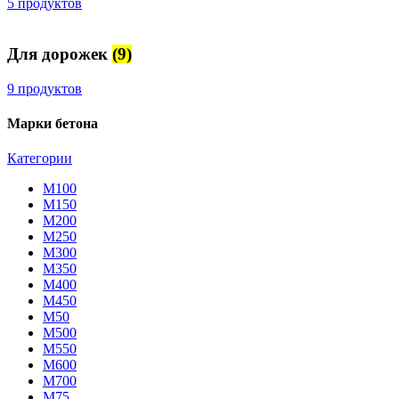
5 продуктов
Для дорожек
(9)
9 продуктов
Марки бетона
Категории
М100
М150
М200
М250
М300
М350
М400
М450
М50
М500
М550
М600
М700
М75