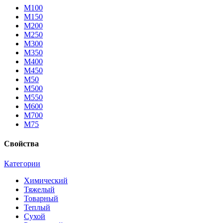
М100
М150
М200
М250
М300
М350
М400
М450
М50
М500
М550
М600
М700
М75
Свойства
Категории
Химический
Тяжелый
Товарный
Теплый
Сухой