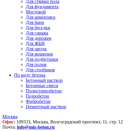
Для стяжки пола
Для фундамента
Мостовой
Для армопояса
Для бани
Для беседки
Для гаража
Для дорожек
Для ЖБИ
Для заезда
Для мощения
Для подбетонки
Для полов
Для столбиков
По виду бетона
Бетонный раствор
Бетонные смеси
Полистиролбетон
Гидробетон
Фибробетон
Цементный раствор
Москва
Офис:
109333, Москва, Волгоградский проспект, 11, стр. 12
Почта:
info@mix-beton.ru