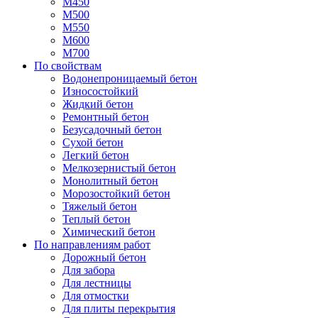
М450
М500
М550
М600
М700
По свойствам
Водонепроницаемый бетон
Износостойкий
Жидкий бетон
Ремонтный бетон
Безусадочный бетон
Сухой бетон
Легкий бетон
Мелкозернистый бетон
Монолитный бетон
Морозостойкий бетон
Тяжелый бетон
Теплый бетон
Химический бетон
По направлениям работ
Дорожный бетон
Для забора
Для лестницы
Для отмостки
Для плиты перекрытия