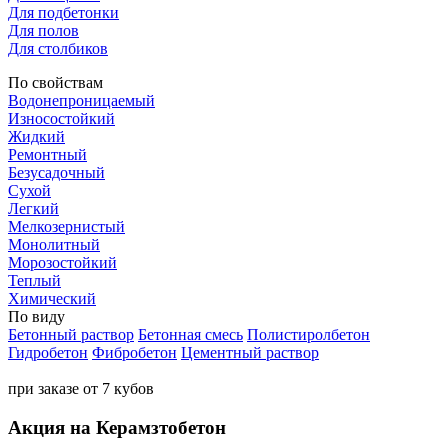
Для подбетонки
Для полов
Для столбиков
По свойствам
Водонепроницаемый
Износостойкий
Жидкий
Ремонтный
Безусадочный
Сухой
Легкий
Мелкозернистый
Монолитный
Морозостойкий
Теплый
Химический
По виду
Бетонный раствор
Бетонная смесь
Полистиролбетон
Гидробетон
Фибробетон
Цементный раствор
при заказе от 7 кубов
Акция на Керамзтобетон