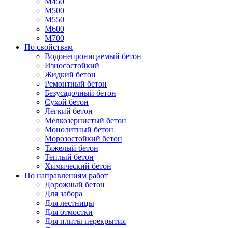
М450
М500
М550
М600
М700
По свойствам
Водонепроницаемый бетон
Износостойкий
Жидкий бетон
Ремонтный бетон
Безусадочный бетон
Сухой бетон
Легкий бетон
Мелкозернистый бетон
Монолитный бетон
Морозостойкий бетон
Тяжелый бетон
Теплый бетон
Химический бетон
По направлениям работ
Дорожный бетон
Для забора
Для лестницы
Для отмостки
Для плиты перекрытия