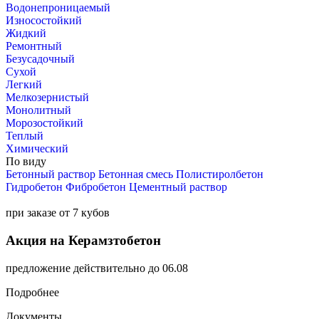
Водонепроницаемый
Износостойкий
Жидкий
Ремонтный
Безусадочный
Сухой
Легкий
Мелкозернистый
Монолитный
Морозостойкий
Теплый
Химический
По виду
Бетонный раствор
Бетонная смесь
Полистиролбетон
Гидробетон
Фибробетон
Цементный раствор
при заказе от 7 кубов
Акция на Керамзтобетон
предложение действительно до 06.08
Подробнее
Документы