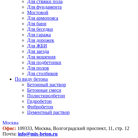
Для стяжки пола
Для фундамента
Мостовой
Для армопояса
Для бани
Для беседки
Для гаража
Для дорожек
Для ЖБИ
Для заезда
Для мощения
Для подбетонки
Для полов
Для столбиков
По виду бетона
Бетонный раствор
Бетонные смеси
Полистиролбетон
Гидробетон
Фибробетон
Цементный раствор
Москва
Офис:
109333, Москва, Волгоградский проспект, 11, стр. 12
Почта:
info@mix-beton.ru