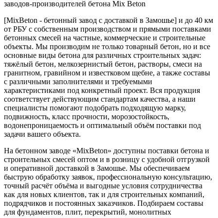
заводов-производителей бетона Mix Beton
[MixBeton - бетонный завод с доставкой в Замошье] и до 40 км
от РБУ с собственным производством и прямыми поставками
бетонных смесей на частные, коммерческие и строительные
объекты. Мы производим не только товарный бетон, но и все
основные виды бетона для различных строительных задач:
тяжёлый бетон, мелкозернистый бетон, растворы, смеси на
гранитном, гравийном и известковом щебне, а также составы
с различными заполнителями и требуемыми
характеристиками под конкретный проект. Вся продукция
соответствует действующим стандартам качества, а наши
специалисты помогают подобрать подходящую марку,
подвижность, класс прочности, морозостойкость,
водонепроницаемость и оптимальный объём поставки под
задачи вашего объекта.
На бетонном заводе «MixBeton» доступны поставки бетона и
строительных смесей оптом и в розницу с удобной отгрузкой
и оперативной доставкой в Замошье. Мы обеспечиваем
быструю обработку заявок, профессиональную консультацию,
точный расчёт объёма и выгодные условия сотрудничества
как для новых клиентов, так и для строительных компаний,
подрядчиков и постоянных заказчиков. Подбираем составы
для фундаментов, плит, перекрытий, монолитных