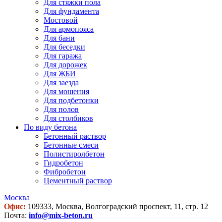
Для стяжки пола
Для фундамента
Мостовой
Для армопояса
Для бани
Для беседки
Для гаража
Для дорожек
Для ЖБИ
Для заезда
Для мощения
Для подбетонки
Для полов
Для столбиков
По виду бетона
Бетонный раствор
Бетонные смеси
Полистиролбетон
Гидробетон
Фибробетон
Цементный раствор
Москва
Офис:
109333, Москва, Волгоградский проспект, 11, стр. 12
Почта:
info@mix-beton.ru