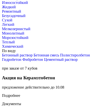
Износостойкий
Жидкий
Ремонтный
Безусадочный
Сухой
Легкий
Мелкозернистый
Монолитный
Морозостойкий
Теплый
Химический
По виду
Бетонный раствор
Бетонная смесь
Полистиролбетон
Гидробетон
Фибробетон
Цементный раствор
при заказе от 7 кубов
Акция на Керамзтобетон
предложение действительно до 10.08
Подробнее
Документы