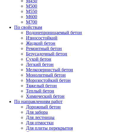
М450
М500
М550
М600
М700
По свойствам
Водонепроницаемый бетон
Износостойкий
Жидкий бетон
Ремонтный бетон
Безусадочный бетон
Сухой бетон
Легкий бетон
Мелкозернистый бетон
Монолитный бетон
Морозостойкий бетон
Тяжелый бетон
Теплый бетон
Химический бетон
По направлениям работ
Дорожный бетон
Для забора
Для лестницы
Для отмостки
Для плиты перекрытия