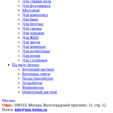
Для стяжки пола
Для фундамента
Мостовой
Для армопояса
Для бани
Для беседки
Для гаража
Для дорожек
Для ЖБИ
Для заезда
Для мощения
Для подбетонки
Для полов
Для столбиков
По виду бетона
Бетонный раствор
Бетонные смеси
Полистиролбетон
Гидробетон
Фибробетон
Цементный раствор
Москва
Офис:
109333, Москва, Волгоградский проспект, 11, стр. 12
Почта:
info@mix-beton.ru