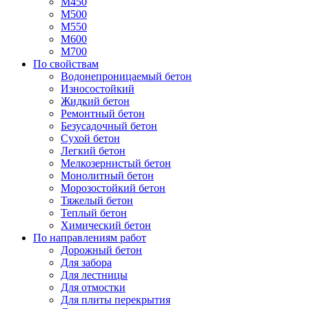
М450
М500
М550
М600
М700
По свойствам
Водонепроницаемый бетон
Износостойкий
Жидкий бетон
Ремонтный бетон
Безусадочный бетон
Сухой бетон
Легкий бетон
Мелкозернистый бетон
Монолитный бетон
Морозостойкий бетон
Тяжелый бетон
Теплый бетон
Химический бетон
По направлениям работ
Дорожный бетон
Для забора
Для лестницы
Для отмостки
Для плиты перекрытия