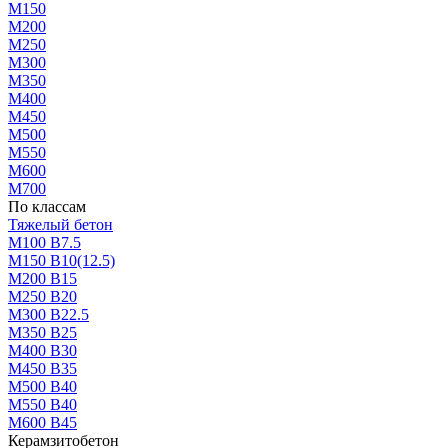
М150
М200
М250
М300
М350
М400
М450
М500
М550
М600
М700
По классам
Тяжелый бетон
М100 В7.5
М150 В10(12.5)
М200 В15
М250 В20
М300 В22.5
М350 В25
М400 В30
М450 В35
М500 В40
М550 В40
М600 В45
Керамзитобетон