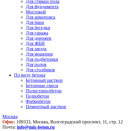
Для стяжки пола
Для фундамента
Мостовой
Для армопояса
Для бани
Для беседки
Для гаража
Для дорожек
Для ЖБИ
Для заезда
Для мощения
Для подбетонки
Для полов
Для столбиков
По виду бетона
Бетонный раствор
Бетонные смеси
Полистиролбетон
Гидробетон
Фибробетон
Цементный раствор
Москва
Офис:
109333, Москва, Волгоградский проспект, 11, стр. 12
Почта:
info@mix-beton.ru