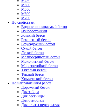
М450
М500
М550
М600
М700
По свойствам
Водонепроницаемый бетон
Износостойкий
Жидкий бетон
Ремонтный бетон
Безусадочный бетон
Сухой бетон
Легкий бетон
Мелкозернистый бетон
Монолитный бетон
Морозостойкий бетон
Тяжелый бетон
Теплый бетон
Химический бетон
По направлениям работ
Дорожный бетон
Для забора
Для лестницы
Для отмостки
Для плиты перекрытия