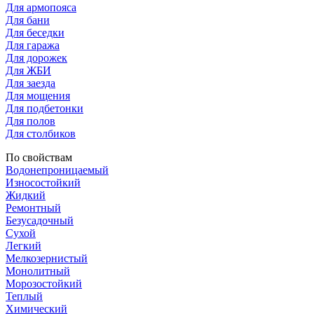
Для армопояса
Для бани
Для беседки
Для гаража
Для дорожек
Для ЖБИ
Для заезда
Для мощения
Для подбетонки
Для полов
Для столбиков
По свойствам
Водонепроницаемый
Износостойкий
Жидкий
Ремонтный
Безусадочный
Сухой
Легкий
Мелкозернистый
Монолитный
Морозостойкий
Теплый
Химический