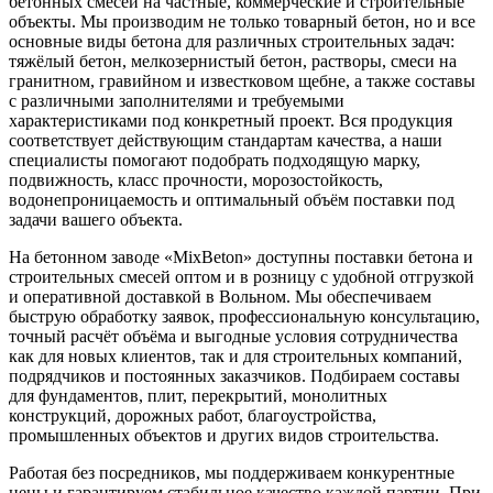
бетонных смесей на частные, коммерческие и строительные
объекты. Мы производим не только товарный бетон, но и все
основные виды бетона для различных строительных задач:
тяжёлый бетон, мелкозернистый бетон, растворы, смеси на
гранитном, гравийном и известковом щебне, а также составы
с различными заполнителями и требуемыми
характеристиками под конкретный проект. Вся продукция
соответствует действующим стандартам качества, а наши
специалисты помогают подобрать подходящую марку,
подвижность, класс прочности, морозостойкость,
водонепроницаемость и оптимальный объём поставки под
задачи вашего объекта.
На бетонном заводе «MixBeton» доступны поставки бетона и
строительных смесей оптом и в розницу с удобной отгрузкой
и оперативной доставкой в Вольном. Мы обеспечиваем
быструю обработку заявок, профессиональную консультацию,
точный расчёт объёма и выгодные условия сотрудничества
как для новых клиентов, так и для строительных компаний,
подрядчиков и постоянных заказчиков. Подбираем составы
для фундаментов, плит, перекрытий, монолитных
конструкций, дорожных работ, благоустройства,
промышленных объектов и других видов строительства.
Работая без посредников, мы поддерживаем конкурентные
цены и гарантируем стабильное качество каждой партии. При