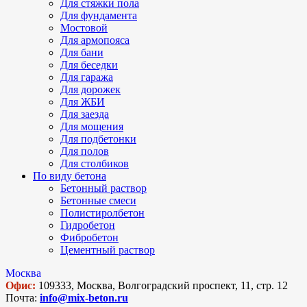
Для стяжки пола
Для фундамента
Мостовой
Для армопояса
Для бани
Для беседки
Для гаража
Для дорожек
Для ЖБИ
Для заезда
Для мощения
Для подбетонки
Для полов
Для столбиков
По виду бетона
Бетонный раствор
Бетонные смеси
Полистиролбетон
Гидробетон
Фибробетон
Цементный раствор
Москва
Офис:
109333, Москва, Волгоградский проспект, 11, стр. 12
Почта:
info@mix-beton.ru