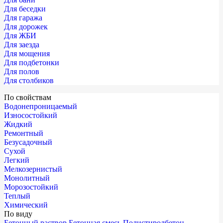
Для беседки
Для гаража
Для дорожек
Для ЖБИ
Для заезда
Для мощения
Для подбетонки
Для полов
Для столбиков
По свойствам
Водонепроницаемый
Износостойкий
Жидкий
Ремонтный
Безусадочный
Сухой
Легкий
Мелкозернистый
Монолитный
Морозостойкий
Теплый
Химический
По виду
Бетонный раствор
Бетонная смесь
Полистиролбетон