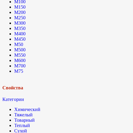
М100
М150
М200
М250
М300
М350
М400
М450
М50
М500
М550
М600
М700
М75
Свойства
Категории
Химический
Тяжелый
Товарный
Теплый
Сухой