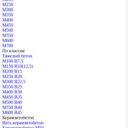
М250
М300
М350
М400
М450
М500
М550
М600
М700
По классам
Тяжелый бетон
М100 В7.5
М150 В10(12.5)
М200 В15
М250 В20
М300 В22.5
М350 В25
М400 В30
М450 В35
М500 В40
М550 В40
М600 В45
Керамзитобетон
Весь керамзитобетон
Керамзитобетон М50