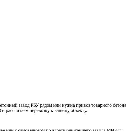
бетонный завод РБУ рядом или нужна привоз товарного бетона
 и рассчитаем перевозку к вашему объекту.
опье или с самовывозом по адресу ближайшего завода МИКС-