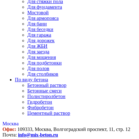
Для стяжки пола
Для фундамента
Мостовой
Для армопояса
Для бани
Для беседки
Для гаража
Для дорожек
Для ЖБИ
Для заезда
Для мощения
Для подбетонки
Для полов
Для столбиков
По виду бетона
Бетонный раствор
Бетонные смеси
Полистиролбетон
Гидробетон
Фибробетон
Цементный раствор
Москва
Офис:
109333, Москва, Волгоградский проспект, 11, стр. 12
Почта:
info@mix-beton.ru