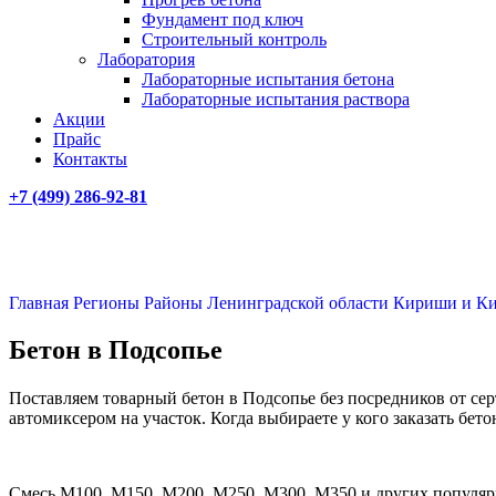
Фундамент под ключ
Строительный контроль
Лаборатория
Лабораторные испытания бетона
Лабораторные испытания раствора
Акции
Прайс
Контакты
+7 (499)
286-92-81
Главная
Регионы
Районы Ленинградской области
Кириши и К
Бетон в Подсопье
Поставляем товарный бетон в Подсопье без посредников от се
автомиксером на участок. Когда выбираете у кого заказать бет
Смесь М100, М150, М200, М250, М300, М350 и других популярн