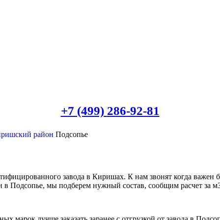
+7 (499)
286-92-81
иришский район
Подсопье
ртифицированного завода в Киришах. К нам звонят когда важен 
он в Подсопье, мы подберем нужный состав, сообщим расчет за м3
ых марок лучше заказать заранее с отгрузкой от завода в Подс