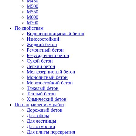
М450
М500
М550
М600
М700
По свойствам
Водонепроницаемый бетон
Износостойкий
Жидкий бетон
Ремонтный бетон
Безусадочный бетон
Сухой бетон
Легкий бетон
Мелкозернистый бетон
Монолитный бетон
Морозостойкий бетон
Тяжелый бетон
Теплый бетон
Химический бетон
По направлениям работ
Дорожный бетон
Для забора
Для лестницы
Для отмостки
Для плиты перекрытия