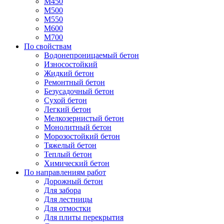
М450
М500
М550
М600
М700
По свойствам
Водонепроницаемый бетон
Износостойкий
Жидкий бетон
Ремонтный бетон
Безусадочный бетон
Сухой бетон
Легкий бетон
Мелкозернистый бетон
Монолитный бетон
Морозостойкий бетон
Тяжелый бетон
Теплый бетон
Химический бетон
По направлениям работ
Дорожный бетон
Для забора
Для лестницы
Для отмостки
Для плиты перекрытия