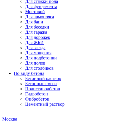
Для стяжки пола
Для фундамента
Мостовой
Для армопояса
Для бани
Для беседки
Для гаража
Для дорожек
Для ЖБИ
Для заезда
Для мощения
Для подбетонки
Для полов
Для столбиков
По виду бетона
Бетонный раствор
Бетонные смеси
Полистиролбетон
Гидробетон
Фибробетон
Цементный раствор
Москва