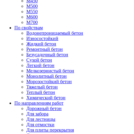
М450
М500
М550
М600
М700
По свойствам
Водонепроницаемый бетон
Износостойкий
Жидкий бетон
Ремонтный бетон
Безусадочный бетон
Сухой бетон
Легкий бетон
Мелкозернистый бетон
Монолитный бетон
Морозостойкий бетон
Тяжелый бетон
Теплый бетон
Химический бетон
По направлениям работ
Дорожный бетон
Для забора
Для лестницы
Для отмостки
Для плиты перекрытия