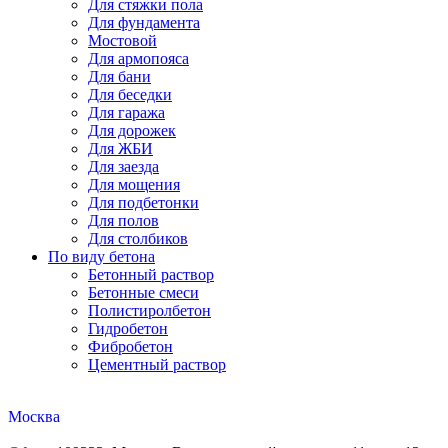
Для стяжки пола
Для фундамента
Мостовой
Для армопояса
Для бани
Для беседки
Для гаража
Для дорожек
Для ЖБИ
Для заезда
Для мощения
Для подбетонки
Для полов
Для столбиков
По виду бетона
Бетонный раствор
Бетонные смеси
Полистиролбетон
Гидробетон
Фибробетон
Цементный раствор
Москва