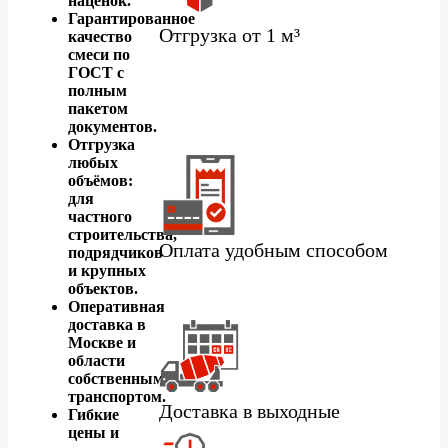
наценок.
Гарантированное
Отгрузка от 1 м³
качество
смеси по
ГОСТ с
полным
пакетом
документов.
Отгрузка
любых
объёмов:
для
частного
строительства,
Оплата удобным способом
подрядчиков
и крупных
объектов.
Оперативная
доставка в
Москве и
области
собственным
транспортом.
Доставка в выходные
Гибкие
цены и