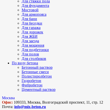
Для стяжки пола
Для фундамента
Мостовой
Для армопояса
Для бани
Для беседки
Для гаража
Для дорожек
Для ЖБИ
Для заезда
Для мощения
Для подбетонки
Для полов
Для столбиков
По виду бетона
Бетонный раствор
Бетонные смеси
Полистиролбетон
Гидробетон
Фибробетон
Цементный раствор
Москва
Офис:
109333, Москва, Волгоградский проспект, 11, стр. 12
Почта:
info@mix-beton.ru