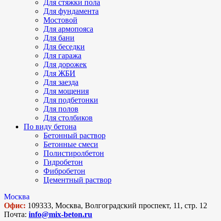
Для стяжки пола
Для фундамента
Мостовой
Для армопояса
Для бани
Для беседки
Для гаража
Для дорожек
Для ЖБИ
Для заезда
Для мощения
Для подбетонки
Для полов
Для столбиков
По виду бетона
Бетонный раствор
Бетонные смеси
Полистиролбетон
Гидробетон
Фибробетон
Цементный раствор
Москва
Офис:
109333, Москва, Волгоградский проспект, 11, стр. 12
Почта:
info@mix-beton.ru