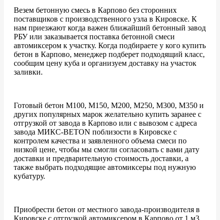
Везем бетонную смесь в Карпово без сторонних
поставщиков с производственного узла в Кировске. К
нам приезжают когда важен ближайший бетонный завод
РБУ или заказывается поставка бетонной смеси
автомиксером к участку. Когда подбираете у кого купить
бетон в Карпово, менеджер подберет подходящий класс,
сообщим цену куба и организуем доставку на участок
заливки.
Готовый бетон М100, М150, М200, М250, М300, М350 и
других популярных марок желательно купить заранее с
отгрузкой от завода в Карпово или с вывозом с адреса
завода МИКС-BETON поблизости в Кировске с
контролем качества и заявленного объема смеси по
низкой цене, чтобы мы смогли согласовать с вами дату
доставки и предварительную стоимость доставки, а
также выбрать подходящие автомиксеры под нужную
кубатуру.
Приобрести бетон от местного завода-производителя в
Кировске с отгрузкой автомиксером в Карпово от 1 м3