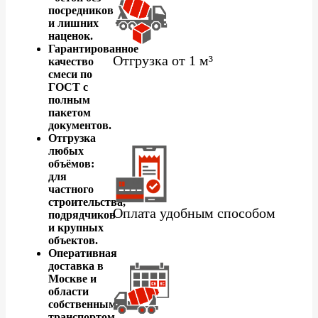
посредников
и лишних
наценок.
Гарантированное
Отгрузка от 1 м³
качество
смеси по
ГОСТ с
полным
пакетом
документов.
Отгрузка
любых
объёмов:
для
частного
строительства,
Оплата удобным способом
подрядчиков
и крупных
объектов.
Оперативная
доставка в
Москве и
области
собственным
транспортом.