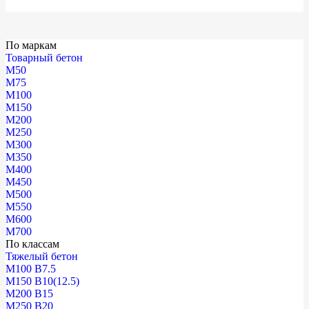
По маркам
Товарный бетон
М50
М75
М100
М150
М200
М250
М300
М350
М400
М450
М500
М550
М600
М700
По классам
Тяжелый бетон
М100 В7.5
М150 В10(12.5)
М200 В15
М250 В20