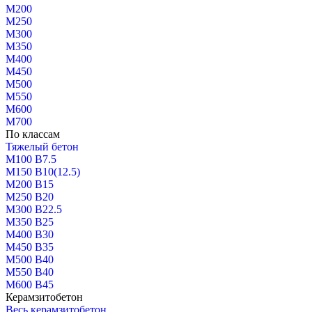
М200
М250
М300
М350
М400
М450
М500
М550
М600
М700
По классам
Тяжелый бетон
М100 В7.5
М150 В10(12.5)
М200 В15
М250 В20
М300 В22.5
М350 В25
М400 В30
М450 В35
М500 В40
М550 В40
М600 В45
Керамзитобетон
Весь керамзитобетон