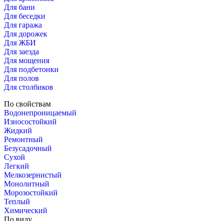
Для бани
Для беседки
Для гаража
Для дорожек
Для ЖБИ
Для заезда
Для мощения
Для подбетонки
Для полов
Для столбиков
По свойствам
Водонепроницаемый
Износостойкий
Жидкий
Ремонтный
Безусадочный
Сухой
Легкий
Мелкозернистый
Монолитный
Морозостойкий
Теплый
Химический
По виду