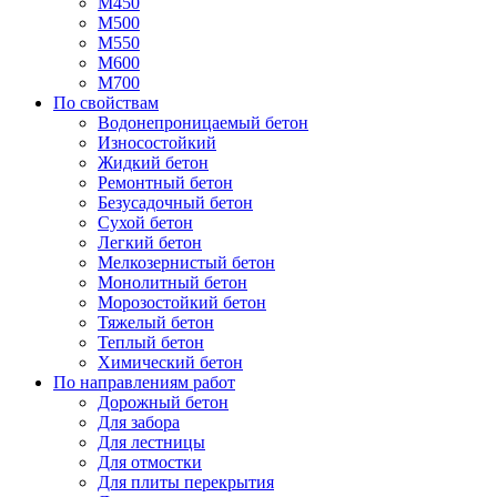
М450
М500
М550
М600
М700
По свойствам
Водонепроницаемый бетон
Износостойкий
Жидкий бетон
Ремонтный бетон
Безусадочный бетон
Сухой бетон
Легкий бетон
Мелкозернистый бетон
Монолитный бетон
Морозостойкий бетон
Тяжелый бетон
Теплый бетон
Химический бетон
По направлениям работ
Дорожный бетон
Для забора
Для лестницы
Для отмостки
Для плиты перекрытия