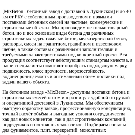
[MixBeton - бетонный завод с доставкой в Лукинском] и до 40
км от РБУ с собственным производством и прямыми
поставками бетонных смесей на частные, коммерческие и
строительные объекты. Мы производим не только товарный
бетон, но и все основные виды бетона для различных
строительных задач: тяжёлый бетон, мелкозернистый бетон,
растворы, смеси на гранитном, гравийном и известковом
щебне, а также составы с различными заполнителями и
требуемыми характеристиками под конкретный проект. Вся
продукция соответствует действующим стандартам качества, а
наши специалисты помогают подобрать подходящую марку,
подвижность, класс прочности, морозостойкость,
водонепроницаемость и оптимальный объём поставки под
задачи вашего объекта.
На бетонном заводе «MixBeton» доступны поставки бетона и
строительных смесей оптом и в розницу с удобной отгрузкой
и оперативной доставкой в Лукинском. Мы обеспечиваем
быструю обработку заявок, профессиональную консультацию,
точный расчёт объёма и выгодные условия сотрудничества
как для новых клиентов, так и для строительных компаний,
подрядчиков и постоянных заказчиков. Подбираем составы
для фундаментов, плит, перекрытий, монолитных