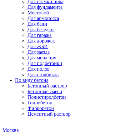
Для стяжки пола
Для фундамента
Мостовой
Для армопояса
Для бани
Для беседки
Для гаража
Для дорожек
Для ЖБИ
Для заезда
Для мощения
Для подбетонки
Для полов
Для столбиков
По виду бетона
Бетонный раствор
Бетонные смеси
Полистиролбетон
Гидробетон
Фибробетон
Цементный раствор
Москва