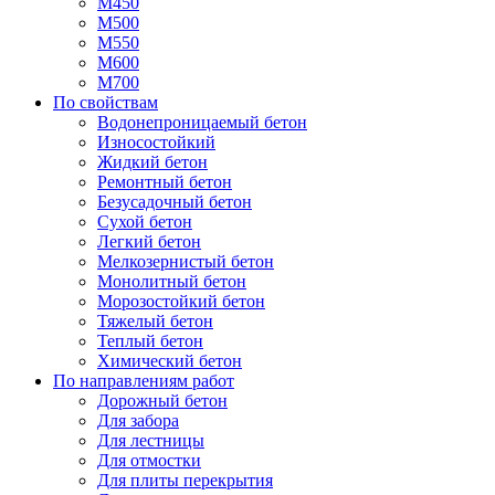
М450
М500
М550
М600
М700
По свойствам
Водонепроницаемый бетон
Износостойкий
Жидкий бетон
Ремонтный бетон
Безусадочный бетон
Сухой бетон
Легкий бетон
Мелкозернистый бетон
Монолитный бетон
Морозостойкий бетон
Тяжелый бетон
Теплый бетон
Химический бетон
По направлениям работ
Дорожный бетон
Для забора
Для лестницы
Для отмостки
Для плиты перекрытия