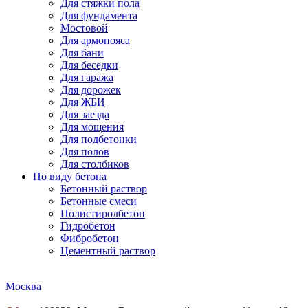
Для стяжки пола
Для фундамента
Мостовой
Для армопояса
Для бани
Для беседки
Для гаража
Для дорожек
Для ЖБИ
Для заезда
Для мощения
Для подбетонки
Для полов
Для столбиков
По виду бетона
Бетонный раствор
Бетонные смеси
Полистиролбетон
Гидробетон
Фибробетон
Цементный раствор
Москва