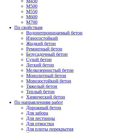
М450
М500
М550
М600
М700
По свойствам
Водонепроницаемый бетон
Износостойкий
Жидкий бетон
Ремонтный бетон
Безусадочный бетон
Сухой бетон
Легкий бетон
Мелкозернистый бетон
Монолитный бетон
Морозостойкий бетон
Тяжелый бетон
Теплый бетон
Химический бетон
По направлениям работ
Дорожный бетон
Для забора
Для лестницы
Для отмостки
Для плиты перекрытия