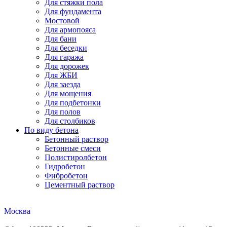
Для стяжки пола
Для фундамента
Мостовой
Для армопояса
Для бани
Для беседки
Для гаража
Для дорожек
Для ЖБИ
Для заезда
Для мощения
Для подбетонки
Для полов
Для столбиков
По виду бетона
Бетонный раствор
Бетонные смеси
Полистиролбетон
Гидробетон
Фибробетон
Цементный раствор
Москва