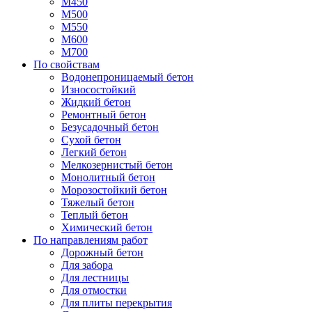
М450
М500
М550
М600
М700
По свойствам
Водонепроницаемый бетон
Износостойкий
Жидкий бетон
Ремонтный бетон
Безусадочный бетон
Сухой бетон
Легкий бетон
Мелкозернистый бетон
Монолитный бетон
Морозостойкий бетон
Тяжелый бетон
Теплый бетон
Химический бетон
По направлениям работ
Дорожный бетон
Для забора
Для лестницы
Для отмостки
Для плиты перекрытия