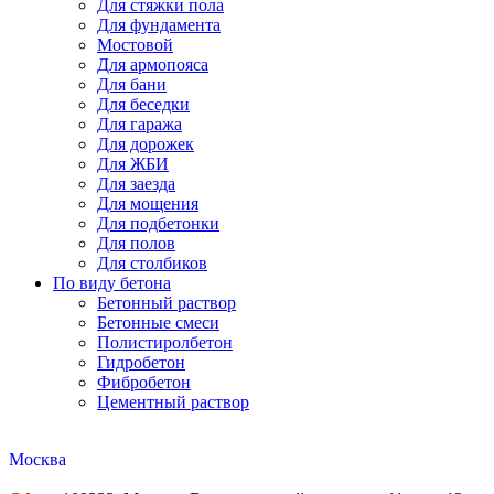
Для стяжки пола
Для фундамента
Мостовой
Для армопояса
Для бани
Для беседки
Для гаража
Для дорожек
Для ЖБИ
Для заезда
Для мощения
Для подбетонки
Для полов
Для столбиков
По виду бетона
Бетонный раствор
Бетонные смеси
Полистиролбетон
Гидробетон
Фибробетон
Цементный раствор
Москва