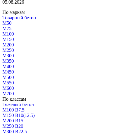
05.08.2026
По маркам
Товарный бетон
М50
М75
М100
М150
М200
М250
М300
М350
М400
М450
М500
М550
М600
М700
По классам
Тяжелый бетон
М100 В7.5
М150 В10(12.5)
М200 В15
М250 В20
М300 В22.5