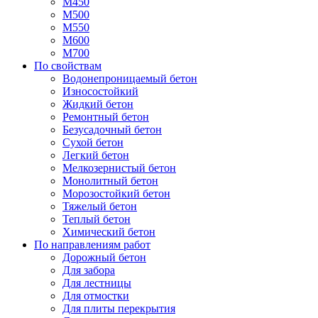
М450
М500
М550
М600
М700
По свойствам
Водонепроницаемый бетон
Износостойкий
Жидкий бетон
Ремонтный бетон
Безусадочный бетон
Сухой бетон
Легкий бетон
Мелкозернистый бетон
Монолитный бетон
Морозостойкий бетон
Тяжелый бетон
Теплый бетон
Химический бетон
По направлениям работ
Дорожный бетон
Для забора
Для лестницы
Для отмостки
Для плиты перекрытия