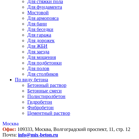
Для стяжки пола
Для фундамента
Мостовой
Для армопояса
Для бани
Для беседки
Для гаража
Для дорожек
Для ЖБИ
Для заезда
Для мощения
Для подбетонки
Для полов
Для столбиков
По виду бетона
Бетонный раствор
Бетонные смеси
Полистиролбетон
Гидробетон
Фибробетон
Цементный раствор
Москва
Офис:
109333, Москва, Волгоградский проспект, 11, стр. 12
Почта:
info@mix-beton.ru