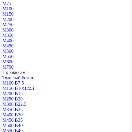
М75
М100
М150
М200
М250
М300
М350
М400
М450
М500
М550
М600
М700
По классам
Тяжелый бетон
М100 В7.5
М150 В10(12.5)
М200 В15
М250 В20
М300 В22.5
М350 В25
М400 В30
М450 В35
М500 В40
М550 В40