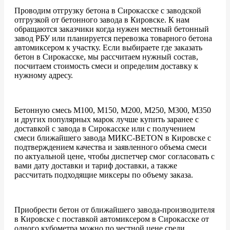
Проводим отгрузку бетона в Сирокасске с заводской
отгрузкой от бетонного завода в Кировске. К нам
обращаются заказчики когда нужен местный бетонный
завод РБУ или планируется перевозка товарного бетона
автомиксером к участку. Если выбираете где заказать
бетон в Сирокасске, мы рассчитаем нужный состав,
посчитаем стоимость смеси и определим доставку к
нужному адресу.
Бетонную смесь М100, М150, М200, М250, М300, М350
и других популярных марок лучше купить заранее с
доставкой с завода в Сирокасске или с получением
смеси ближайшего завода МИКС-BETON в Кировске с
подтверждением качества и заявленного объема смеси
по актуальной цене, чтобы диспетчер смог согласовать с
вами дату доставки и тариф доставки, а также
рассчитать подходящие миксеры по объему заказа.
Приобрести бетон от ближайшего завода-производителя
в Кировске с поставкой автомиксером в Сирокасске от
одного кубометра можно по честной цене среди