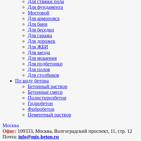
Для стяжки пола
Для фундамента
Мостовой
Для армопояса
Для бани
Для беседки
Для гаража
Для дорожек
Для ЖБИ
Для заезда
Для мощения
Для подбетонки
Для полов
Для столбиков
По виду бетона
Бетонный раствор
Бетонные смеси
Полистиролбетон
Гидробетон
Фибробетон
Цементный раствор
Москва
Офис:
109333, Москва, Волгоградский проспект, 11, стр. 12
Почта:
info@mix-beton.ru