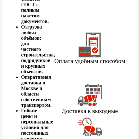
ГОСТ с
полным
пакетом
документов.
Отгрузка
любых
объёмов:
для
частного
строительства,
Оплата удобным способом
подрядчиков
и крупных
объектов.
Оперативная
доставка в
Москве и
области
собственным
транспортом.
Доставка в выходные
Гибкие
цены и
персональные
условия для
постоянных
клиентов.