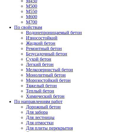
М450
М500
М550
М600
М700
По свойствам
Водонепроницаемый бетон
Износостойкий
Жидкий бетон
Ремонтный бетон
Безусадочный бетон
Сухой бетон
Легкий бетон
Мелкозернистый бетон
Монолитный бетон
Морозостойкий бетон
Тяжелый бетон
Теплый бетон
Химический бетон
По направлениям работ
Дорожный бетон
Для забора
Для лестницы
Для отмостки
Для плиты перекрытия