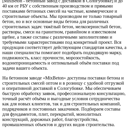
[MixBeton - бетонный завод с доставкой в Сологубовке] и до
40 км от РБУ с собственным производством и прямыми
поставками бетонных смесей на частные, коммерческие и
строительные объекты. Мы производим не только товарный
бетон, но и все основные виды бетона для различных
строительных задач: тяжёлый бетон, мелкозернистый бетон,
растворы, смеси на гранитном, гравийном и известковом
щебне, а также составы с различными заполнителями и
требуемыми характеристиками под конкретный проект. Вся
продукция соответствует действующим стандартам качества, а
наши специалисты помогают подобрать подходящую марку,
подвижность, класс прочности, морозостойкость,
водонепроницаемость и оптимальный объём поставки под
задачи вашего объекта.
На бетонном заводе «MixBeton» доступны поставки бетона и
строительных смесей оптом и в розницу с удобной отгрузкой
и оперативной доставкой в Сологубовке. Мы обеспечиваем
быструю обработку заявок, профессиональную консультацию,
точный расчёт объёма и выгодные условия сотрудничества
как для новых клиентов, так и для строительных компаний,
подрядчиков и постоянных заказчиков. Подбираем составы
для фундаментов, плит, перекрытий, монолитных
конструкций, дорожных работ, благоустройства,
промышленных объектов и других видов строительства.