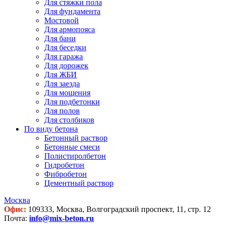
Для стяжки пола
Для фундамента
Мостовой
Для армопояса
Для бани
Для беседки
Для гаража
Для дорожек
Для ЖБИ
Для заезда
Для мощения
Для подбетонки
Для полов
Для столбиков
По виду бетона
Бетонный раствор
Бетонные смеси
Полистиролбетон
Гидробетон
Фибробетон
Цементный раствор
Москва
Офис:
109333, Москва, Волгоградский проспект, 11, стр. 12
Почта:
info@mix-beton.ru