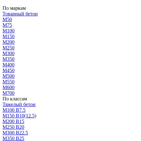
По маркам
Товарный бетон
М50
М75
М100
М150
М200
М250
М300
М350
М400
М450
М500
М550
М600
М700
По классам
Тяжелый бетон
М100 В7.5
М150 В10(12.5)
М200 В15
М250 В20
М300 В22.5
М350 В25