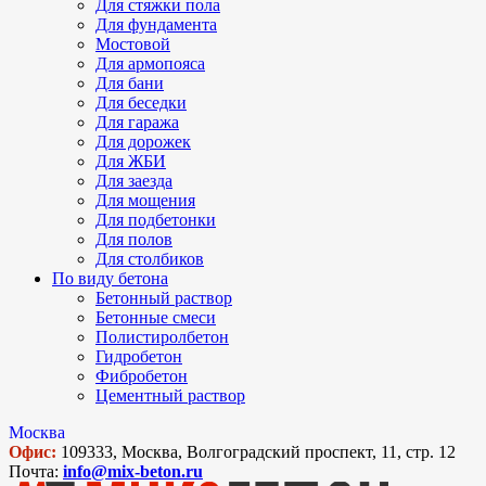
Для стяжки пола
Для фундамента
Мостовой
Для армопояса
Для бани
Для беседки
Для гаража
Для дорожек
Для ЖБИ
Для заезда
Для мощения
Для подбетонки
Для полов
Для столбиков
По виду бетона
Бетонный раствор
Бетонные смеси
Полистиролбетон
Гидробетон
Фибробетон
Цементный раствор
Москва
Офис:
109333, Москва, Волгоградский проспект, 11, стр. 12
Почта:
info@mix-beton.ru