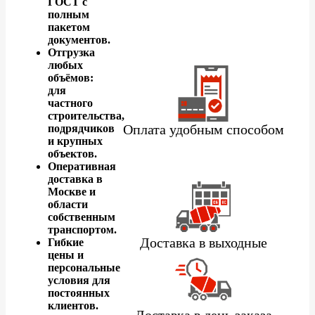
ГОСТ с
полным
пакетом
документов.
Отгрузка
любых
объёмов:
для
частного
строительства,
Оплата удобным способом
подрядчиков
и крупных
объектов.
Оперативная
доставка в
Москве и
области
собственным
транспортом.
Доставка в выходные
Гибкие
цены и
персональные
условия для
постоянных
клиентов.
Доставка в день заказа