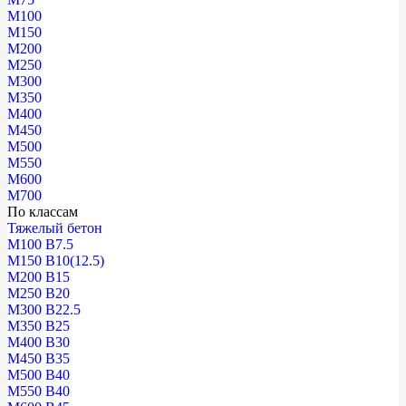
М100
М150
М200
М250
М300
М350
М400
М450
М500
М550
М600
М700
По классам
Тяжелый бетон
М100 В7.5
М150 В10(12.5)
М200 В15
М250 В20
М300 В22.5
М350 В25
М400 В30
М450 В35
М500 В40
М550 В40