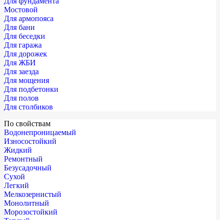
Для фундамента
Мостовой
Для армопояса
Для бани
Для беседки
Для гаража
Для дорожек
Для ЖБИ
Для заезда
Для мощения
Для подбетонки
Для полов
Для столбиков
По свойствам
Водонепроницаемый
Износостойкий
Жидкий
Ремонтный
Безусадочный
Сухой
Легкий
Мелкозернистый
Монолитный
Морозостойкий